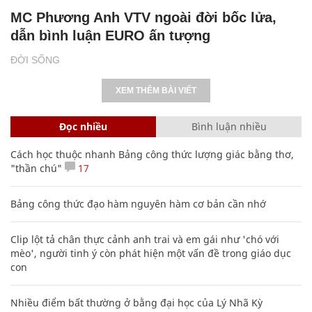
MC Phương Anh VTV ngoài đời bốc lửa,
dẫn bình luận EURO ấn tượng
ĐỜI SỐNG
XEM THÊM BÀI VIẾT
Đọc nhiều
Bình luận nhiều
Cách học thuộc nhanh Bảng công thức lượng giác bằng thơ,
"thần chú"
17
Bảng công thức đạo hàm nguyên hàm cơ bản cần nhớ
Clip lột tả chân thực cảnh anh trai và em gái như 'chó với
mèo', người tinh ý còn phát hiện một vấn đề trong giáo dục
con
Nhiều điểm bất thường ở bằng đại học của Lý Nhã Kỳ