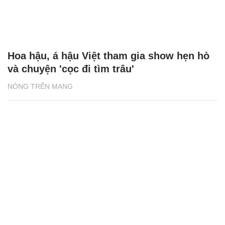
Hoa hậu, á hậu Việt tham gia show hẹn hò
và chuyện 'cọc đi tìm trâu'
NÓNG TRÊN MẠNG