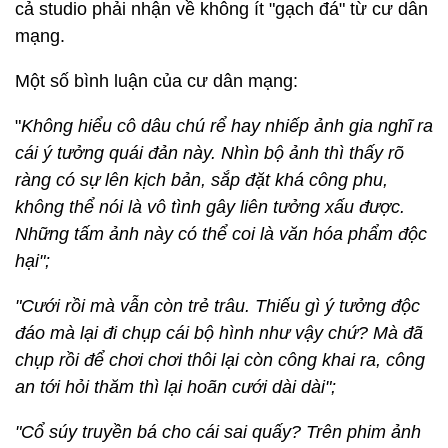
cả studio phải nhận về không ít "gạch đá" từ cư dân
mạng.
Một số bình luận của cư dân mạng:
"
Không hiểu cô dâu chú rể hay nhiếp ảnh gia nghĩ ra
cái ý tưởng quái đản này. Nhìn bộ ảnh thì thấy rõ
ràng có sự lên kịch bản, sắp đặt khá công phu,
không thể nói là vô tình gây liên tưởng xấu được.
Những tấm ảnh này có thể coi là văn hóa phẩm độc
hại";
"Cưới rồi mà vẫn còn trẻ trâu. Thiếu gì ý tưởng độc
đáo mà lại đi chụp cái bộ hình như vậy chứ? Mà đã
chụp rồi để chơi chơi thôi lại còn công khai ra, công
an tới hỏi thăm thì lại hoãn cưới dài dài";
"Cổ súy truyền bá cho cái sai quấy? Trên phim ảnh