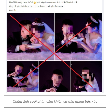
Chùm ảnh cưới phản cảm khiến cư dân mạng bức xúc