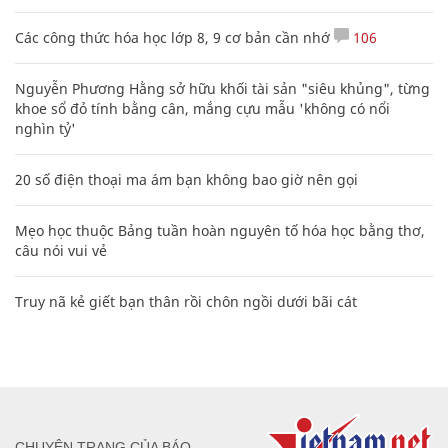
Các công thức hóa học lớp 8, 9 cơ bản cần nhớ
106
Nguyễn Phương Hằng sở hữu khối tài sản "siêu khủng", từng
khoe sổ đỏ tính bằng cân, mắng cựu mẫu 'không có nổi
nghìn tỷ'
20 số điện thoại ma ám bạn không bao giờ nên gọi
Mẹo học thuộc Bảng tuần hoàn nguyên tố hóa học bằng thơ,
câu nói vui vẻ
Truy nã kẻ giết bạn thân rồi chôn ngồi dưới bãi cát
CHUYÊN TRANG CỦA BÁO