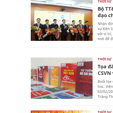
THỜI SỰ
Bộ TT
đạo c
Nhận địn
sự kiện 
với vị tr
mới để đ
THỜI SỰ
Tọa đ
CSVN 
Buổi tọa
học, Việ
03/02/20
Tràng Thi
THỜI SỰ