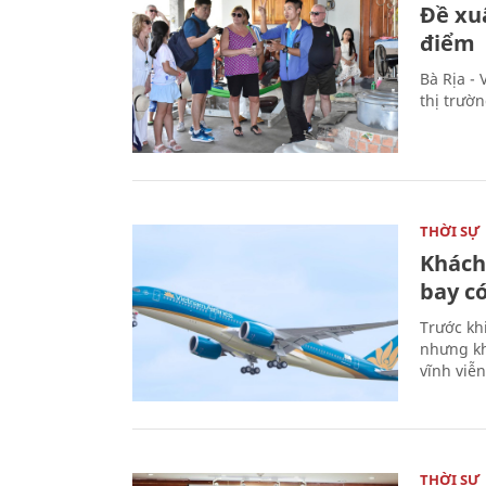
Đề xu
điểm
Bà Rịa -
thị trườ
THỜI SỰ
Khách
bay có
Trước kh
nhưng kh
vĩnh viễ
THỜI SỰ