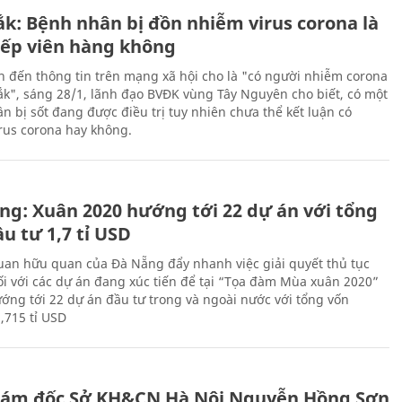
ắk: Bệnh nhân bị đồn nhiễm virus corona là
iếp viên hàng không
n đến thông tin trên mạng xã hội cho là "có người nhiễm corona
Lắk", sáng 28/1, lãnh đạo BVĐK vùng Tây Nguyên cho biết, có một
n bị sốt đang được điều trị tuy nhiên chưa thể kết luận có
rus corona hay không.
ng: Xuân 2020 hướng tới 22 dự án với tổng
u tư 1,7 tỉ USD
uan hữu quan của Đà Nẵng đẩy nhanh việc giải quyết thủ tục
ối với các dự án đang xúc tiến để tại “Tọa đàm Mùa xuân 2020”
ướng tới 22 dự án đầu tư trong và ngoài nước với tổng vốn
,715 tỉ USD
iám đốc Sở KH&CN Hà Nội Nguyễn Hồng Sơn