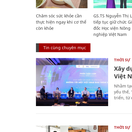
Chăm sóc sức khỏe cần
GS.TS Nguyễn Thị 
thực hiện ngay khi cơ thể
tiếp tục giữ chức 
còn khỏe
đốc Học viện Nông
nghiệp Việt Nam
Tin cùng chuyên mục
THỜI SỰ
Xây d
Việt 
Nhằm tạo
yếu thế,
triển, t
THỜI SỰ