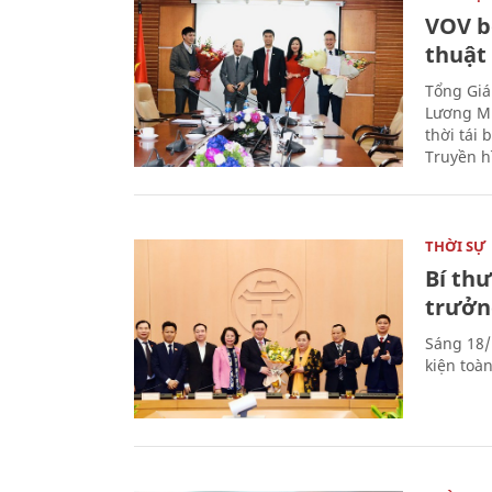
VOV b
thuật
Tổng Giá
Lương Mi
thời tái
Truyền h
THỜI SỰ
Bí th
trưởn
Sáng 18/
kiện toà