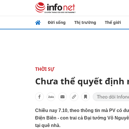
Đời sống
Thị trường
Thế giới
THỜI SỰ
Chưa thể quyết định 
Chiều nay 7.10, theo thông tin mà PV có đ
Điện Biên - con trai cả Đại tướng Võ Nguyê
tại quê nhà.