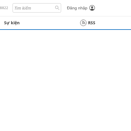
18822
Đăng nhập
Sự kiện
RSS