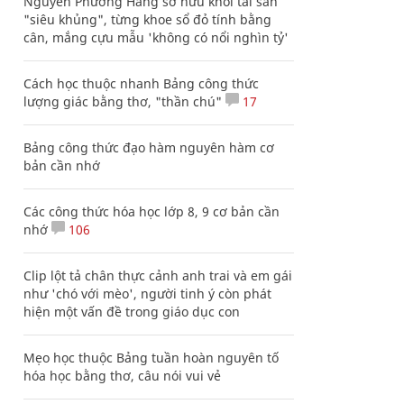
Nguyễn Phương Hằng sở hữu khối tài sản
"siêu khủng", từng khoe sổ đỏ tính bằng
cân, mắng cựu mẫu 'không có nổi nghìn tỷ'
Cách học thuộc nhanh Bảng công thức
lượng giác bằng thơ, "thần chú"
17
Bảng công thức đạo hàm nguyên hàm cơ
bản cần nhớ
Các công thức hóa học lớp 8, 9 cơ bản cần
nhớ
106
Clip lột tả chân thực cảnh anh trai và em gái
như 'chó với mèo', người tinh ý còn phát
hiện một vấn đề trong giáo dục con
Mẹo học thuộc Bảng tuần hoàn nguyên tố
hóa học bằng thơ, câu nói vui vẻ