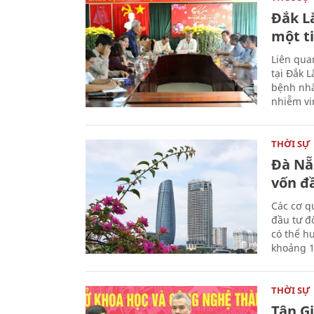
Đắk L
một t
Liên qua
tại Đắk 
bệnh nhâ
nhiễm vi
THỜI SỰ
Đà Nẵ
vốn đầ
Các cơ q
đầu tư đ
có thể h
khoảng 1
THỜI SỰ
Tân G