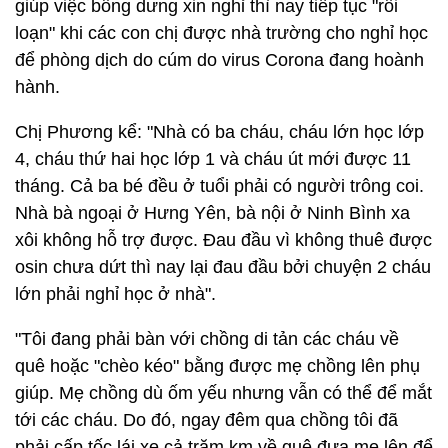
giúp việc bỗng dưng xin nghỉ thì nay tiếp tục "rối
loạn" khi các con chị được nhà trường cho nghỉ học
để phòng dịch do cúm do virus Corona đang hoành
hành.
Chị Phương kể: "Nhà có ba cháu, cháu lớn học lớp
4, cháu thứ hai học lớp 1 và cháu út mới được 11
tháng. Cả ba bé đều ở tuổi phải có người trông coi.
Nhà bà ngoại ở Hưng Yên, bà nội ở Ninh Bình xa
xôi không hỗ trợ được. Đau đầu vì không thuê được
osin chưa dứt thì nay lại đau đầu bởi chuyện 2 cháu
lớn phải nghỉ học ở nhà".
"Tôi đang phải bàn với chồng di tản các cháu về
quê hoặc "chèo kéo" bằng được mẹ chồng lên phụ
giúp. Mẹ chồng dù ốm yếu nhưng vẫn có thể để mắt
tới các cháu. Do đó, ngay đêm qua chồng tôi đã
phải cấp tốc lái xe cả trăm km về quê đưa mẹ lên để