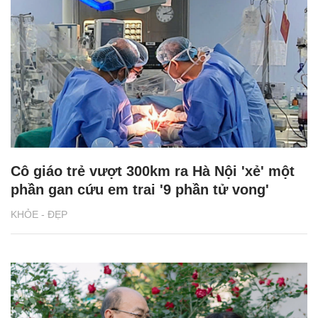
Cô giáo trẻ vượt 300km ra Hà Nội 'xẻ' một
phần gan cứu em trai '9 phần tử vong'
KHỎE - ĐẸP