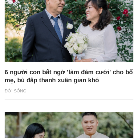
6 người con bất ngờ 'làm đám cưới' cho bố
mẹ, bù đắp thanh xuân gian khó
ĐỜI SỐNG