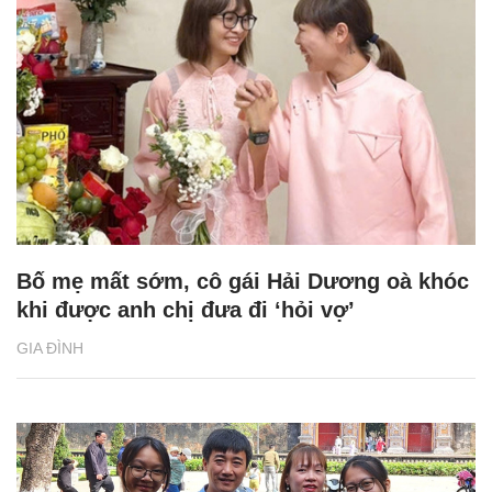
Bố mẹ mất sớm, cô gái Hải Dương oà khóc
khi được anh chị đưa đi ‘hỏi vợ’
GIA ĐÌNH