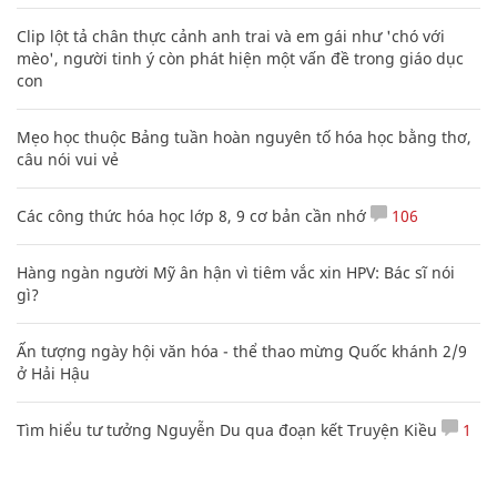
Clip lột tả chân thực cảnh anh trai và em gái như 'chó với
mèo', người tinh ý còn phát hiện một vấn đề trong giáo dục
con
Mẹo học thuộc Bảng tuần hoàn nguyên tố hóa học bằng thơ,
câu nói vui vẻ
Các công thức hóa học lớp 8, 9 cơ bản cần nhớ
106
Hàng ngàn người Mỹ ân hận vì tiêm vắc xin HPV: Bác sĩ nói
gì?
Ấn tượng ngày hội văn hóa - thể thao mừng Quốc khánh 2/9
ở Hải Hậu
Tìm hiểu tư tưởng Nguyễn Du qua đoạn kết Truyện Kiều
1