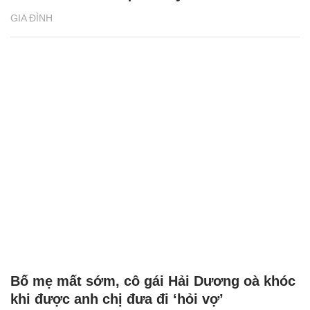
GIA ĐÌNH
Bố mẹ mất sớm, cô gái Hải Dương oà khóc
khi được anh chị đưa đi ‘hỏi vợ’