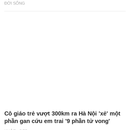
ĐỜI SỐNG
Cô giáo trẻ vượt 300km ra Hà Nội 'xẻ' một
phần gan cứu em trai '9 phần tử vong'