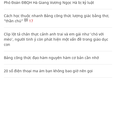
Phó Đoàn ĐBQH Hà Giang Vương Ngọc Hà bị kỷ luật
Cách học thuộc nhanh Bảng công thức lượng giác bằng thơ,
"thần chú"
17
Clip lột tả chân thực cảnh anh trai và em gái như 'chó với
mèo', người tinh ý còn phát hiện một vấn đề trong giáo dục
con
Bảng công thức đạo hàm nguyên hàm cơ bản cần nhớ
20 số điện thoại ma ám bạn không bao giờ nên gọi
Các công thức hóa học lớp 8, 9 cơ bản cần nhớ
106
Nguyễn Phương Hằng sở hữu khối tài sản "siêu khủng", từng
khoe sổ đỏ tính bằng cân, mắng cựu mẫu 'không có nổi
nghìn tỷ'