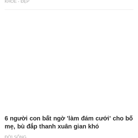
KHỎE - ĐẸP
6 người con bất ngờ 'làm đám cưới' cho bố
mẹ, bù đắp thanh xuân gian khó
ĐỜI SỐNG