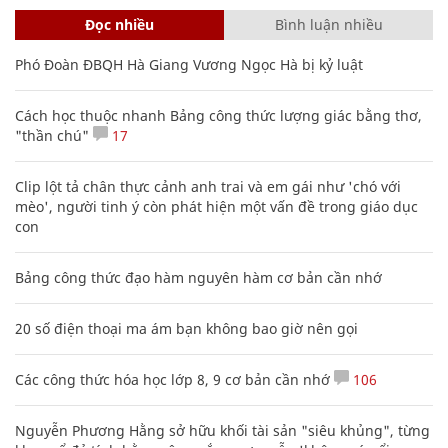
Đọc nhiều
Bình luận nhiều
Phó Đoàn ĐBQH Hà Giang Vương Ngọc Hà bị kỷ luật
Cách học thuộc nhanh Bảng công thức lượng giác bằng thơ,
"thần chú"
17
Clip lột tả chân thực cảnh anh trai và em gái như 'chó với
mèo', người tinh ý còn phát hiện một vấn đề trong giáo dục
con
Bảng công thức đạo hàm nguyên hàm cơ bản cần nhớ
20 số điện thoại ma ám bạn không bao giờ nên gọi
Các công thức hóa học lớp 8, 9 cơ bản cần nhớ
106
Nguyễn Phương Hằng sở hữu khối tài sản "siêu khủng", từng