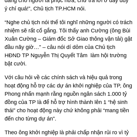
đáng cho người ta phục nữa, chứ trả lời ở đây duy
ý chí quá!”, Chủ tịch TP.HCM nói.
“Nghe chủ tịch nói thế tôi nghĩ những người có trách
nhiệm sẽ rất cố gắng. Tôi thấy anh Cường (ông Bùi
Xuân Cường – Giám đốc Sở Giao thông vận tải) gật
đầu nãy giờ…” – câu nói dí dỏm của Chủ tịch
HĐND TP Nguyễn Thị Quyết Tâm làm hội trường
bật cười.
Với câu hỏi về các chính sách và hiệu quả trong
hoạt động hỗ trợ các dự án khởi nghiệp của TP, ông
Phong nhấn mạnh rằng nguồn ngân sách 1.000 tỷ
đồng của TP là để hỗ trợ hình thành lên 1 “hệ sinh
thái” cho hoạt động này chứ không phải “mang tiền
đến cho từng dự án”.
Theo ông khởi nghiệp là phải chấp nhận rủi ro vì tỷ