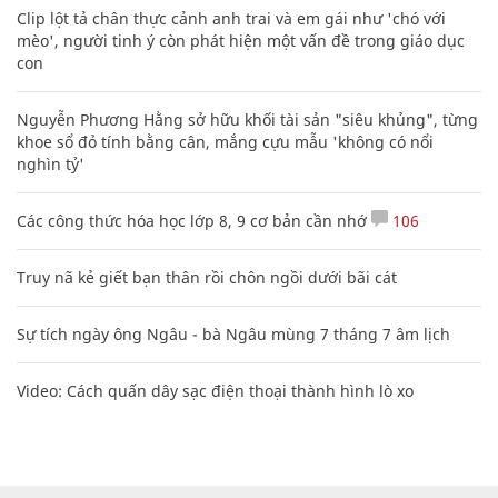
Clip lột tả chân thực cảnh anh trai và em gái như 'chó với
mèo', người tinh ý còn phát hiện một vấn đề trong giáo dục
con
Nguyễn Phương Hằng sở hữu khối tài sản "siêu khủng", từng
khoe sổ đỏ tính bằng cân, mắng cựu mẫu 'không có nổi
nghìn tỷ'
Các công thức hóa học lớp 8, 9 cơ bản cần nhớ
106
Truy nã kẻ giết bạn thân rồi chôn ngồi dưới bãi cát
Sự tích ngày ông Ngâu - bà Ngâu mùng 7 tháng 7 âm lịch
Video: Cách quấn dây sạc điện thoại thành hình lò xo