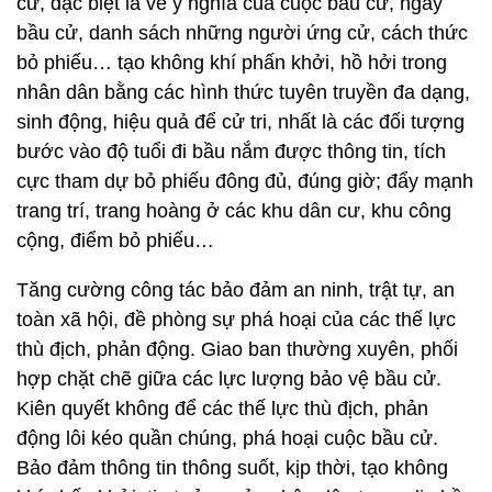
cử, đặc biệt là về ý nghĩa của cuộc bầu cử, ngày
bầu cử, danh sách những người ứng cử, cách thức
bỏ phiếu… tạo không khí phấn khởi, hồ hởi trong
nhân dân bằng các hình thức tuyên truyền đa dạng,
sinh động, hiệu quả để cử tri, nhất là các đối tượng
bước vào độ tuổi đi bầu nắm được thông tin, tích
cực tham dự bỏ phiếu đông đủ, đúng giờ; đẩy mạnh
trang trí, trang hoàng ở các khu dân cư, khu công
cộng, điểm bỏ phiếu…
Tăng cường công tác bảo đảm an ninh, trật tự, an
toàn xã hội, đề phòng sự phá hoại của các thế lực
thù địch, phản động. Giao ban thường xuyên, phối
hợp chặt chẽ giữa các lực lượng bảo vệ bầu cử.
Kiên quyết không để các thế lực thù địch, phản
động lôi kéo quần chúng, phá hoại cuộc bầu cử.
Bảo đảm thông tin thông suốt, kịp thời, tạo không