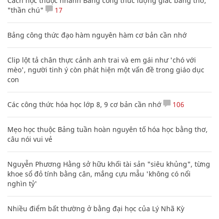
Cách học thuộc nhanh Bảng công thức lượng giác bằng thơ,
"thần chú"
17
Bảng công thức đạo hàm nguyên hàm cơ bản cần nhớ
Clip lột tả chân thực cảnh anh trai và em gái như 'chó với
mèo', người tinh ý còn phát hiện một vấn đề trong giáo dục
con
Các công thức hóa học lớp 8, 9 cơ bản cần nhớ
106
Mẹo học thuộc Bảng tuần hoàn nguyên tố hóa học bằng thơ,
câu nói vui vẻ
Nguyễn Phương Hằng sở hữu khối tài sản "siêu khủng", từng
khoe sổ đỏ tính bằng cân, mắng cựu mẫu 'không có nổi
nghìn tỷ'
Nhiều điểm bất thường ở bằng đại học của Lý Nhã Kỳ