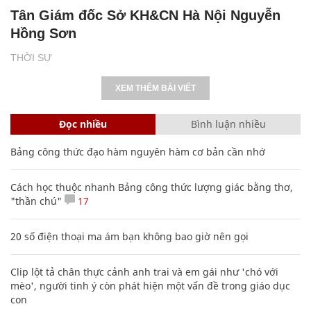
Tân Giám đốc Sở KH&CN Hà Nội Nguyễn
Hồng Sơn
THỜI SỰ
XEM THÊM BÀI VIẾT
Đọc nhiều
Bình luận nhiều
Bảng công thức đạo hàm nguyên hàm cơ bản cần nhớ
Cách học thuộc nhanh Bảng công thức lượng giác bằng thơ,
"thần chú"
17
20 số điện thoại ma ám bạn không bao giờ nên gọi
Clip lột tả chân thực cảnh anh trai và em gái như 'chó với
mèo', người tinh ý còn phát hiện một vấn đề trong giáo dục
con