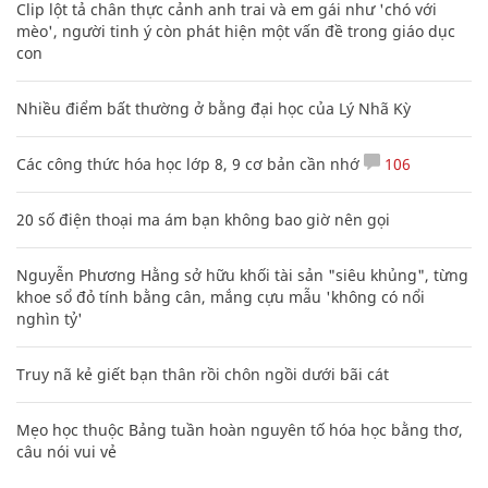
Clip lột tả chân thực cảnh anh trai và em gái như 'chó với
mèo', người tinh ý còn phát hiện một vấn đề trong giáo dục
con
Nhiều điểm bất thường ở bằng đại học của Lý Nhã Kỳ
Các công thức hóa học lớp 8, 9 cơ bản cần nhớ
106
20 số điện thoại ma ám bạn không bao giờ nên gọi
Nguyễn Phương Hằng sở hữu khối tài sản "siêu khủng", từng
khoe sổ đỏ tính bằng cân, mắng cựu mẫu 'không có nổi
nghìn tỷ'
Truy nã kẻ giết bạn thân rồi chôn ngồi dưới bãi cát
Mẹo học thuộc Bảng tuần hoàn nguyên tố hóa học bằng thơ,
câu nói vui vẻ