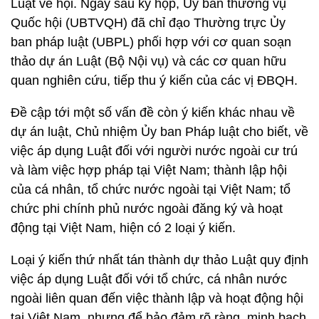
Luật về hội. Ngay sau kỳ họp, Ủy ban thường vụ
Quốc hội (UBTVQH) đã chỉ đạo Thường trực Ủy
ban pháp luật (UBPL) phối hợp với cơ quan soạn
thảo dự án Luật (Bộ Nội vụ) và các cơ quan hữu
quan nghiên cứu, tiếp thu ý kiến của các vị ĐBQH.
Đề cập tới một số vấn đề còn ý kiến khác nhau về
dự án luật, Chủ nhiệm Ủy ban Pháp luật cho biết, về
việc áp dụng Luật đối với người nước ngoài cư trú
và làm việc hợp pháp tại Việt Nam; thành lập hội
của cá nhân, tổ chức nước ngoài tại Việt Nam; tổ
chức phi chính phủ nước ngoài đăng ký và hoạt
động tại Việt Nam, hiện có 2 loại ý kiến.
Loại ý kiến thứ nhất tán thành dự thảo Luật quy định
việc áp dụng Luật đối với tổ chức, cá nhân nước
ngoài liên quan đến việc thành lập và hoạt động hội
tại Việt Nam, nhưng để bảo đảm rõ ràng, minh bạch