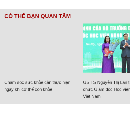
CÓ THỂ BẠN QUAN TÂM
Chăm sóc sức khỏe cần thực hiện
GS.TS Nguyễn Thị Lan ti
ngay khi cơ thể còn khỏe
chức Giám đốc Học viện
Việt Nam