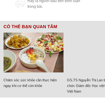
CÓ THỂ BẠN QUAN TÂM
Chăm sóc sức khỏe cần thực hiện
GS.TS Nguyễn Thị Lan ti
ngay khi cơ thể còn khỏe
chức Giám đốc Học viện
Việt Nam