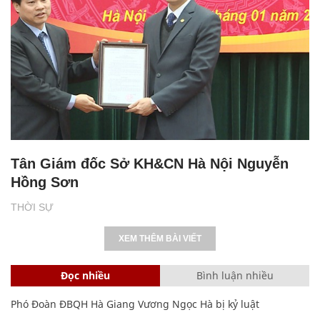
Tân Giám đốc Sở KH&CN Hà Nội Nguyễn
Hồng Sơn
THỜI SỰ
XEM THÊM BÀI VIẾT
Đọc nhiều
Bình luận nhiều
Phó Đoàn ĐBQH Hà Giang Vương Ngọc Hà bị kỷ luật