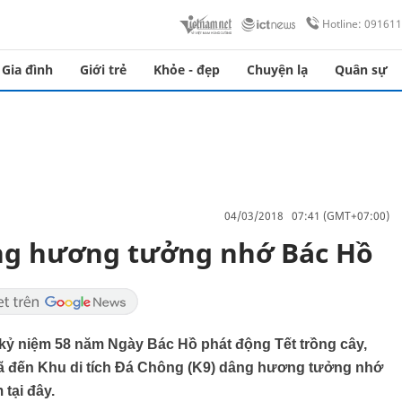
Hotline: 09161
Gia đình
Giới trẻ
Khỏe - đẹp
Chuyện lạ
Quân sự
04/03/2018 07:41 (GMT+07:00)
âng hương tưởng nhớ Bác Hồ
 kỷ niệm 58 năm Ngày Bác Hồ phát động Tết trồng cây,
ã đến Khu di tích Đá Chông (K9) dâng hương tưởng nhớ
 tại đây.