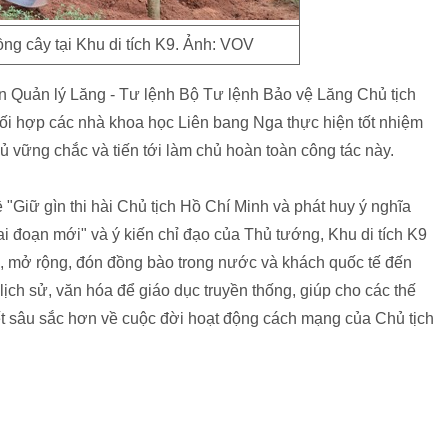
ồng cây tại Khu di tích K9. Ảnh: VOV
Quản lý Lăng - Tư lệnh Bộ Tư lệnh Bảo vệ Lăng Chủ tịch
ối hợp các nhà khoa học Liên bang Nga thực hiện tốt nhiệm
chủ vững chắc và tiến tới làm chủ hoàn toàn công tác này.
Giữ gìn thi hài Chủ tịch Hồ Chí Minh và phát huy ý nghĩa
iai đoạn mới" và ý kiến chỉ đạo của Thủ tướng, Khu di tích K9
ới, mở rộng, đón đồng bào trong nước và khách quốc tế đến
ịch sử, văn hóa để giáo dục truyền thống, giúp cho các thế
ết sâu sắc hơn về cuộc đời hoạt động cách mạng của Chủ tịch