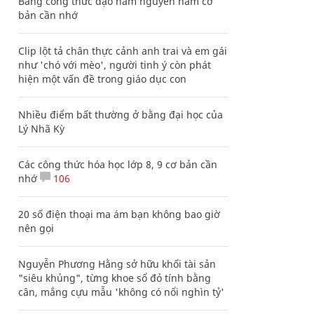
Bảng công thức đạo hàm nguyên hàm cơ
bản cần nhớ
Clip lột tả chân thực cảnh anh trai và em gái
như 'chó với mèo', người tinh ý còn phát
hiện một vấn đề trong giáo dục con
Nhiều điểm bất thường ở bằng đại học của
Lý Nhã Kỳ
Các công thức hóa học lớp 8, 9 cơ bản cần
nhớ
106
20 số điện thoại ma ám bạn không bao giờ
nên gọi
Nguyễn Phương Hằng sở hữu khối tài sản
"siêu khủng", từng khoe sổ đỏ tính bằng
cân, mắng cựu mẫu 'không có nổi nghìn tỷ'