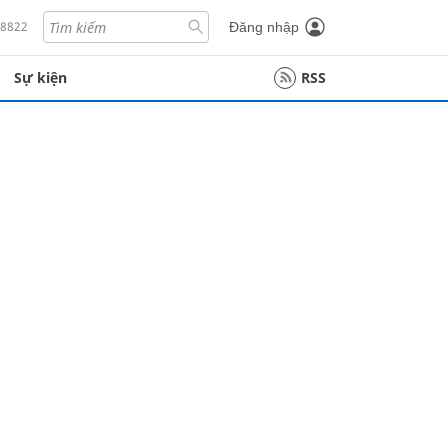
18822
Đăng nhập
Sự kiện
RSS