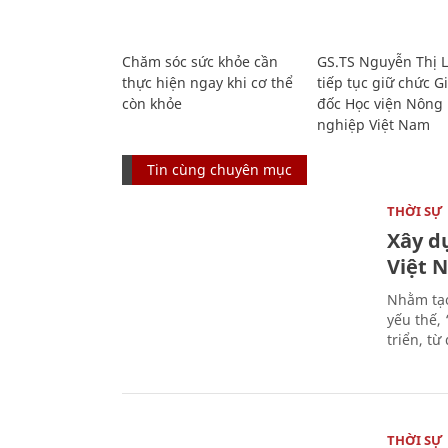
Chăm sóc sức khỏe cần
GS.TS Nguyễn Thị 
thực hiện ngay khi cơ thể
tiếp tục giữ chức 
còn khỏe
đốc Học viện Nông
nghiệp Việt Nam
Tin cùng chuyên mục
THỜI SỰ
Xây d
Việt 
Nhằm tạo
yếu thế,
triển, t
THỜI SỰ