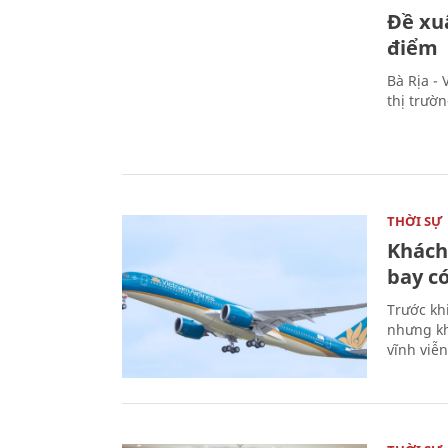
Đề xu
điểm
Bà Rịa -
thị trườ
THỜI SỰ
Khách
bay có
Trước kh
nhưng kh
vĩnh viễ