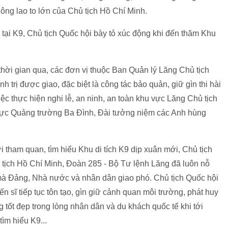
công lao to lớn của Chủ tịch Hồ Chí Minh.
 tại K9, Chủ tịch Quốc hội bày tỏ xúc động khi đến thăm Khu
 thời gian qua, các đơn vị thuộc Ban Quản lý Lăng Chủ tịch
h trị được giao, đặc biệt là công tác bảo quản, giữ gìn thi hài
iệc thực hiện nghi lễ, an ninh, an toàn khu vực Lăng Chủ tịch
 vực Quảng trường Ba Đình, Đài tưởng niệm các Anh hùng
 tham quan, tìm hiểu Khu di tích K9 dịp xuân mới, Chủ tịch
tịch Hồ Chí Minh, Đoàn 285 - Bộ Tư lệnh Lăng đã luôn nỗ
 mà Đảng, Nhà nước và nhân dân giao phó. Chủ tịch Quốc hội
ến sĩ tiếp tục tôn tạo, gìn giữ cảnh quan môi trường, phát huy
 tốt đẹp trong lòng nhân dân và du khách quốc tế khi tới
tìm hiểu K9...