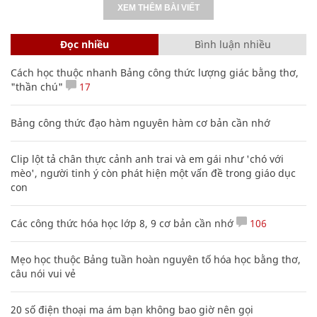
XEM THÊM BÀI VIẾT
Đọc nhiều
Bình luận nhiều
Cách học thuộc nhanh Bảng công thức lượng giác bằng thơ,
"thần chú"
17
Bảng công thức đạo hàm nguyên hàm cơ bản cần nhớ
Clip lột tả chân thực cảnh anh trai và em gái như 'chó với
mèo', người tinh ý còn phát hiện một vấn đề trong giáo dục
con
Các công thức hóa học lớp 8, 9 cơ bản cần nhớ
106
Mẹo học thuộc Bảng tuần hoàn nguyên tố hóa học bằng thơ,
câu nói vui vẻ
20 số điện thoại ma ám bạn không bao giờ nên gọi