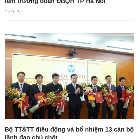
làm trưởng đoàn ĐBQH TP Hà Nội
THỜI SỰ
Bộ TT&TT điều động và bổ nhiệm 13 cán bộ
lãnh đạo chủ chốt