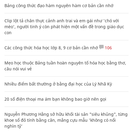
Bảng công thức đạo hàm nguyên hàm cơ bản cần nhớ
Clip lột tả chân thực cảnh anh trai và em gái như 'chó với
mèo', người tinh ý còn phát hiện một vấn đề trong giáo dục
con
Các công thức hóa học lớp 8, 9 cơ bản cần nhớ
106
Mẹo học thuộc Bảng tuần hoàn nguyên tố hóa học bằng thơ,
câu nói vui vẻ
Nhiều điểm bất thường ở bằng đại học của Lý Nhã Kỳ
20 số điện thoại ma ám bạn không bao giờ nên gọi
Nguyễn Phương Hằng sở hữu khối tài sản "siêu khủng", từng
khoe sổ đỏ tính bằng cân, mắng cựu mẫu 'không có nổi
nghìn tỷ'