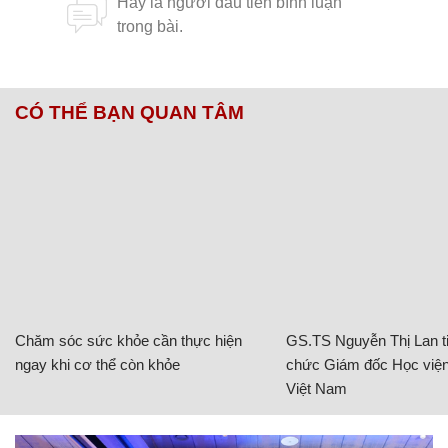
CÓ THỂ BẠN QUAN TÂM
Chăm sóc sức khỏe cần thực hiện
GS.TS Nguyễn Thị Lan ti
ngay khi cơ thể còn khỏe
chức Giám đốc Học viện
Việt Nam