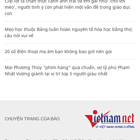
Clip lột tả chân thực cảnh anh trai và em gái như 'chó với
mèo', người tinh ý còn phát hiện một vấn đề trong giáo dục
con
Mẹo học thuộc Bảng tuần hoàn nguyên tố hóa học bằng thơ,
câu nói vui vẻ
20 số điện thoại ma ám bạn không bao giờ nên gọi
Mai Phương Thúy "phím hàng" quá chuẩn, vợ tỷ phú Phạm
Nhật Vượng giành lại vị trí top 5 người giàu nhất
CHUYÊN TRANG CỦA BÁO