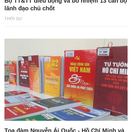
Bộ TT&TT điều động và bổ nhiệm 13 cán bộ
lãnh đạo chủ chốt
THỜI SỰ
Tọa đàm Nguyễn Ái Quốc - Hồ Chí Minh và