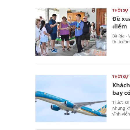
THỜI SỰ
Đề xu
điểm
Bà Rịa -
thị trườ
THỜI SỰ
Khách
bay có
Trước kh
nhưng kh
vĩnh viễ