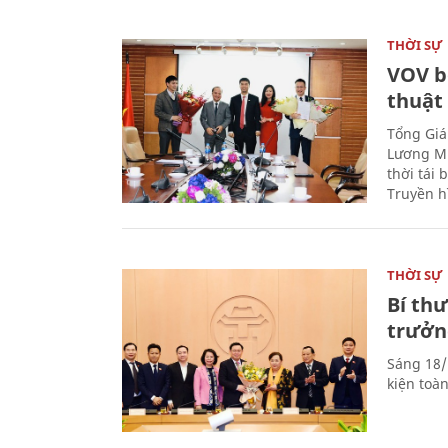
THỜI SỰ
VOV b
thuật
Tổng Giá
Lương Mi
thời tái
Truyền h
THỜI SỰ
Bí th
trưởn
Sáng 18/
kiện toà