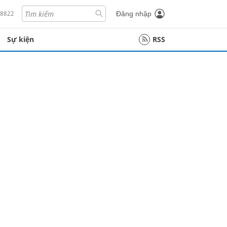
18822
Đăng nhập
Sự kiện
RSS