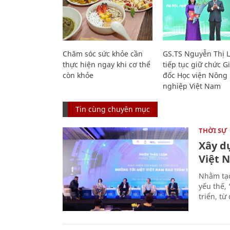
Chăm sóc sức khỏe cần
GS.TS Nguyễn Thị 
thực hiện ngay khi cơ thể
tiếp tục giữ chức 
còn khỏe
đốc Học viện Nông
nghiệp Việt Nam
Tin cùng chuyên mục
THỜI SỰ
Xây d
Việt 
Nhằm tạo
yếu thế,
triển, t