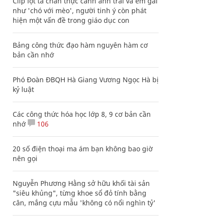
Clip lột tả chân thực cảnh anh trai và em gái
như 'chó với mèo', người tinh ý còn phát
hiện một vấn đề trong giáo dục con
Bảng công thức đạo hàm nguyên hàm cơ
bản cần nhớ
Phó Đoàn ĐBQH Hà Giang Vương Ngọc Hà bị
kỷ luật
Các công thức hóa học lớp 8, 9 cơ bản cần
nhớ
106
20 số điện thoại ma ám bạn không bao giờ
nên gọi
Nguyễn Phương Hằng sở hữu khối tài sản
"siêu khủng", từng khoe sổ đỏ tính bằng
cân, mắng cựu mẫu 'không có nổi nghìn tỷ'