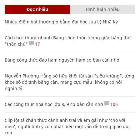
Đọc nhiều
Bình luận nhiều
Nhiều điểm bất thường ở bằng đại học của Lý Nhã Kỳ
Cách học thuộc nhanh Bảng công thức lượng giác bằng thơ,
"thần chú"
17
Bảng công thức đạo hàm nguyên hàm cơ bản cần nhớ
Nguyễn Phương Hằng sở hữu khối tài sản "siêu khủng", từng
khoe sổ đỏ tính bằng cân, mắng cựu mẫu 'không có nổi
nghìn tỷ'
Các công thức hóa học lớp 8, 9 cơ bản cần nhớ
106
Clip lột tả chân thực cảnh anh trai và em gái như 'chó với
mèo', người tinh ý còn phát hiện một vấn đề trong giáo dục
con