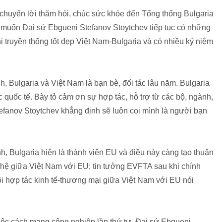
chuyển lời thăm hỏi, chúc sức khỏe đến Tổng thống Bulgaria
 muốn Đại sứ Ebgueni Stefanov Stoytchev tiếp tục có những
truyền thống tốt đẹp Việt Nam-Bulgaria và có nhiều kỷ niệm
, Bulgaria và Việt Nam là bạn bè, đối tác lâu năm. Bulgaria
c quốc tế. Bày tỏ cảm ơn sự hợp tác, hỗ trợ từ các bộ, ngành,
fanov Stoytchev khẳng định sẽ luôn coi mình là người bạn
, Bulgaria hiện là thành viên EU và điều này càng tạo thuận
n hệ giữa Việt Nam với EU; tin tưởng EVFTA sau khi chính
i hợp tác kinh tế-thương mại giữa Việt Nam với EU nói
uộc cách mạng công nghiệp lần thứ tư, Đại sứ Ebgueni