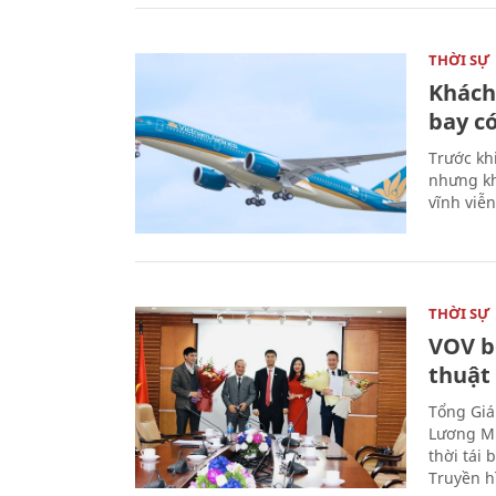
THỜI SỰ
Khách
bay có
Trước kh
nhưng kh
vĩnh viễ
THỜI SỰ
VOV b
thuật
Tổng Giá
Lương Mi
thời tái
Truyền h