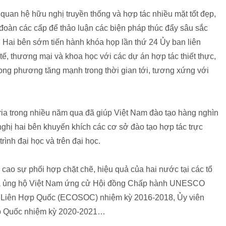
quan hệ hữu nghị truyền thống và hợp tác nhiều mặt tốt đẹp,
i đoàn các cấp để thảo luận các biện pháp thúc đẩy sâu sắc
 Hai bên sớm tiến hành khóa họp lần thứ 24 Ủy ban liên
tế, thương mại và khoa học với các dự án hợp tác thiết thực,
ong phương tăng mạnh trong thời gian tới, tương xứng với
ia trong nhiều năm qua đã giúp Việt Nam đào tạo hàng nghìn
 nghị hai bên khuyến khích các cơ sở đào tạo hợp tác trực
ình đại học và trên đại học.
ao sự phối hợp chặt chẽ, hiệu quả của hai nước tại các tổ
 đã ủng hộ Việt Nam ứng cử Hội đồng Chấp hành UNESCO
ội Liên Hợp Quốc (ECOSOC) nhiệm kỳ 2016-2018, Ủy viên
ợp Quốc nhiệm kỳ 2020-2021…