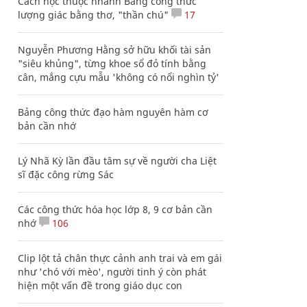
Cách học thuộc nhanh Bảng công thức
lượng giác bằng thơ, "thần chú"
17
Nguyễn Phương Hằng sở hữu khối tài sản
"siêu khủng", từng khoe sổ đỏ tính bằng
cân, mắng cựu mẫu 'không có nổi nghìn tỷ'
Bảng công thức đạo hàm nguyên hàm cơ
bản cần nhớ
Lý Nhã Kỳ lần đầu tâm sự về người cha Liệt
sĩ đặc công rừng Sác
Các công thức hóa học lớp 8, 9 cơ bản cần
nhớ
106
Clip lột tả chân thực cảnh anh trai và em gái
như 'chó với mèo', người tinh ý còn phát
hiện một vấn đề trong giáo dục con