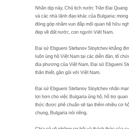
Nhân dịp này, Chủ tịch nước Trần Đại Quang 
và các nhà lãnh đạo khác của Bulgaria; mong
đóng góp nhằm vun đắp mối quan hệ hữu nghị 
đẹp về đất nước, con người Việt Nam.
Đại sứ Ebgueni Stefanov Stoytchev khẳng định
luôn ủng hộ Việt Nam tại các diễn đàn, tổ chứ
địa phương của Việt Nam, Đại sứ Ebgueni Ste
thân thiết, gần gũi với Việt Nam.
Đại sứ Ebgueni Stefanov Stoytchev nhấn mạnh
lợi hơn cho việc Bulgaria ủng hộ, hỗ trợ qua
thức được phê chuẩn sẽ tạo thêm nhiều cơ hộ
chung, Bulgaria nói riêng.
Chia sẻ về những cơ hội và thách thức của c