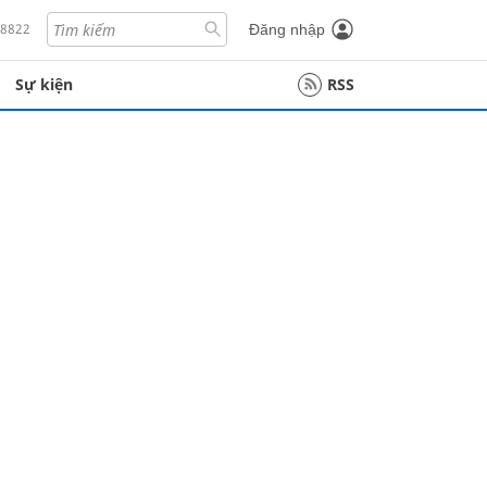
18822
Đăng nhập
Sự kiện
RSS