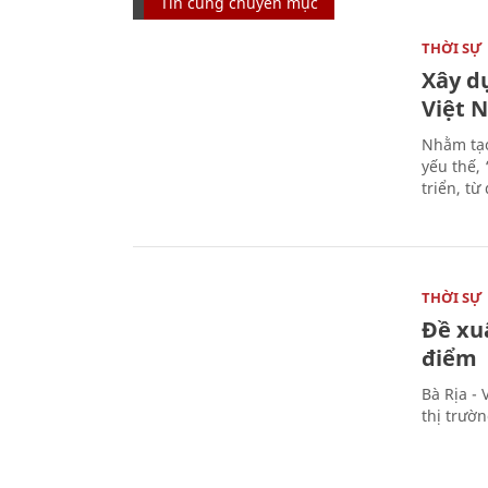
Tin cùng chuyên mục
THỜI SỰ
Xây d
Việt 
Nhằm tạo
yếu thế,
triển, t
THỜI SỰ
Đề xu
điểm
Bà Rịa -
thị trườ