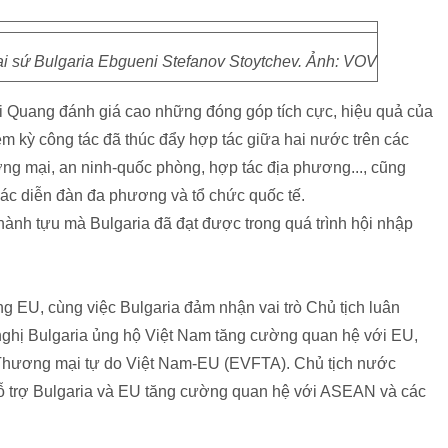
ại sứ Bulgaria Ebgueni Stefanov Stoytchev. Ảnh: VOV
Đại Quang đánh giá cao những đóng góp tích cực, hiệu quả của
m kỳ công tác đã thúc đẩy hợp tác giữa hai nước trên các
hương mại, an ninh-quốc phòng, hợp tác địa phương..., cũng
các diễn đàn đa phương và tổ chức quốc tế.
ành tựu mà Bulgaria đã đạt được trong quá trình hội nhập
ong EU, cùng việc Bulgaria đảm nhận vai trò Chủ tịch luân
nghị Bulgaria ủng hộ Việt Nam tăng cường quan hệ với EU,
 Thương mại tự do Việt Nam-EU (EVFTA). Chủ tịch nước
ỗ trợ Bulgaria và EU tăng cường quan hệ với ASEAN và các