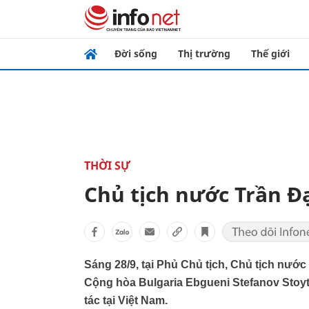
Đời sống
Thị trường
Thế giới
THỜI SỰ
Chủ tịch nước Trần Đ
Sáng 28/9, tại Phủ Chủ tịch, Chủ tịch nướ
Cộng hòa Bulgaria Ebgueni Stefanov Stoytc
tác tại Việt Nam.