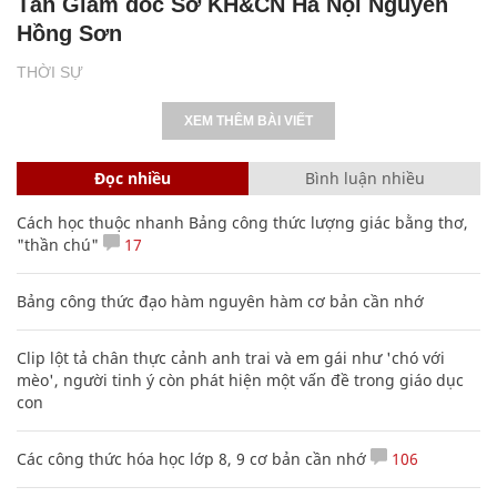
Tân Giám đốc Sở KH&CN Hà Nội Nguyễn
Hồng Sơn
THỜI SỰ
XEM THÊM BÀI VIẾT
Đọc nhiều
Bình luận nhiều
Cách học thuộc nhanh Bảng công thức lượng giác bằng thơ,
"thần chú"
17
Bảng công thức đạo hàm nguyên hàm cơ bản cần nhớ
Clip lột tả chân thực cảnh anh trai và em gái như 'chó với
mèo', người tinh ý còn phát hiện một vấn đề trong giáo dục
con
Các công thức hóa học lớp 8, 9 cơ bản cần nhớ
106