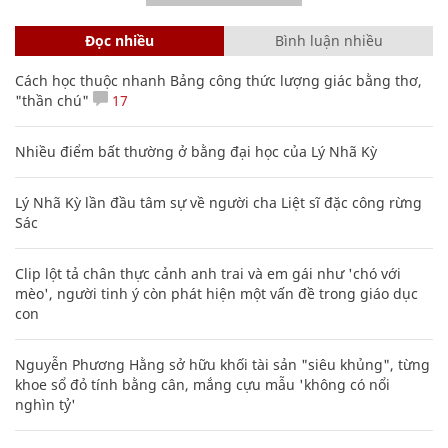
Đọc nhiều
Bình luận nhiều
Cách học thuộc nhanh Bảng công thức lượng giác bằng thơ,
"thần chú"
17
Nhiều điểm bất thường ở bằng đại học của Lý Nhã Kỳ
Lý Nhã Kỳ lần đầu tâm sự về người cha Liệt sĩ đặc công rừng
Sác
Clip lột tả chân thực cảnh anh trai và em gái như 'chó với
mèo', người tinh ý còn phát hiện một vấn đề trong giáo dục
con
Nguyễn Phương Hằng sở hữu khối tài sản "siêu khủng", từng
khoe sổ đỏ tính bằng cân, mắng cựu mẫu 'không có nổi
nghìn tỷ'