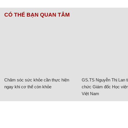
CÓ THỂ BẠN QUAN TÂM
Chăm sóc sức khỏe cần thực hiện
GS.TS Nguyễn Thị Lan ti
ngay khi cơ thể còn khỏe
chức Giám đốc Học viện
Việt Nam