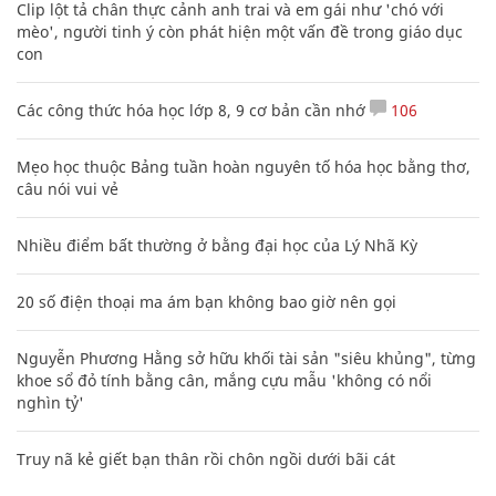
Clip lột tả chân thực cảnh anh trai và em gái như 'chó với
mèo', người tinh ý còn phát hiện một vấn đề trong giáo dục
con
Các công thức hóa học lớp 8, 9 cơ bản cần nhớ
106
Mẹo học thuộc Bảng tuần hoàn nguyên tố hóa học bằng thơ,
câu nói vui vẻ
Nhiều điểm bất thường ở bằng đại học của Lý Nhã Kỳ
20 số điện thoại ma ám bạn không bao giờ nên gọi
Nguyễn Phương Hằng sở hữu khối tài sản "siêu khủng", từng
khoe sổ đỏ tính bằng cân, mắng cựu mẫu 'không có nổi
nghìn tỷ'
Truy nã kẻ giết bạn thân rồi chôn ngồi dưới bãi cát