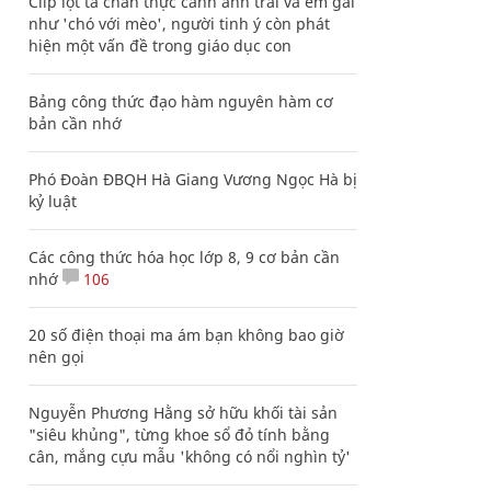
Clip lột tả chân thực cảnh anh trai và em gái
như 'chó với mèo', người tinh ý còn phát
hiện một vấn đề trong giáo dục con
Bảng công thức đạo hàm nguyên hàm cơ
bản cần nhớ
Phó Đoàn ĐBQH Hà Giang Vương Ngọc Hà bị
kỷ luật
Các công thức hóa học lớp 8, 9 cơ bản cần
nhớ
106
20 số điện thoại ma ám bạn không bao giờ
nên gọi
Nguyễn Phương Hằng sở hữu khối tài sản
"siêu khủng", từng khoe sổ đỏ tính bằng
cân, mắng cựu mẫu 'không có nổi nghìn tỷ'