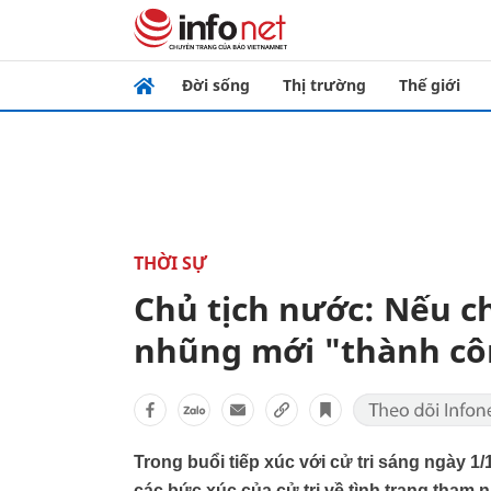
Đời sống
Thị trường
Thế giới
THỜI SỰ
Chủ tịch nước: Nếu c
nhũng mới "thành c
Trong buổi tiếp xúc với cử tri sáng ngày 1/
các bức xúc của cử tri về tình trạng tham 