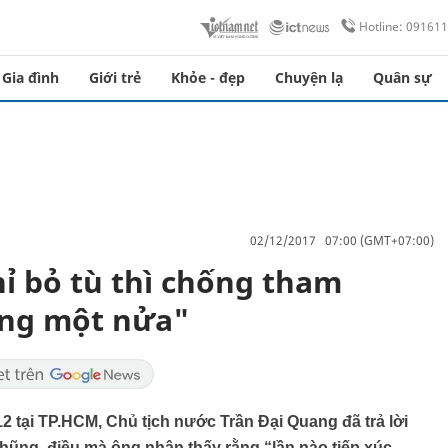
Hotline: 09161
Gia đình
Giới trẻ
Khỏe - đẹp
Chuyện lạ
Quân sự
02/12/2017 07:00 (GMT+07:00)
hỉ bỏ tù thì chống tham
ông một nửa"
12 tại TP.HCM, Chủ tịch nước Trần Đại Quang đã trả lời
nhũng, điều mà ông nhận thấy rằng “lần nào tiếp xúc