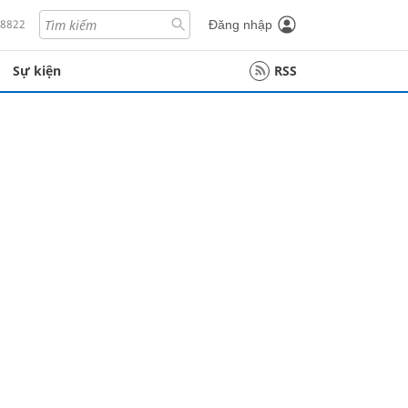
18822
Đăng nhập
Sự kiện
RSS