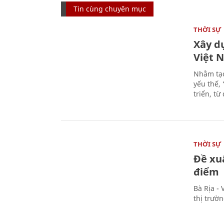
Tin cùng chuyên mục
THỜI SỰ
Xây d
Việt 
Nhằm tạo
yếu thế,
triển, t
THỜI SỰ
Đề xu
điểm
Bà Rịa -
thị trườ