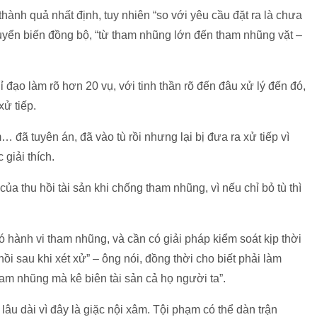
ành quả nhất định, tuy nhiên “so với yêu cầu đặt ra là chưa
huyển biến đồng bộ, “từ tham nhũng lớn đến tham nhũng vặt –
 đạo làm rõ hơn 20 vụ, với tinh thần rõ đến đâu xử lý đến đó,
xử tiếp.
ã tuyên án, đã vào tù rồi nhưng lại bị đưa ra xử tiếp vì
giải thích.
 thu hồi tài sản khi chống tham nhũng, vì nếu chỉ bỏ tù thì
có hành vi tham nhũng, và cần có giải pháp kiểm soát kịp thời
hồi sau khi xét xử” – ông nói, đồng thời cho biết phải làm
ham nhũng mà kê biên tài sản cả họ người ta”.
à lâu dài vì đây là giặc nội xâm. Tội phạm có thể dàn trận