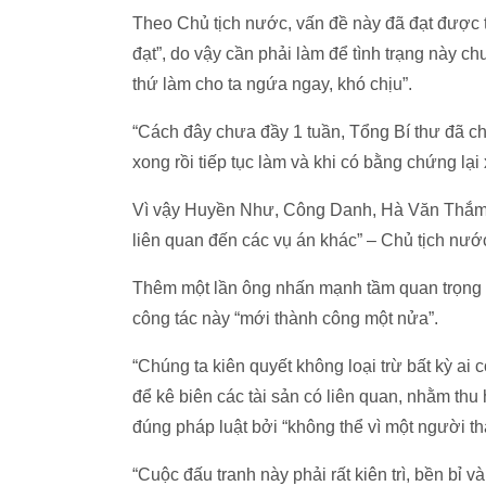
Theo Chủ tịch nước, vấn đề này đã đạt được th
đạt”, do vậy cần phải làm để tình trạng này c
thứ làm cho ta ngứa ngay, khó chịu”.
“Cách đây chưa đầy 1 tuần, Tổng Bí thư đã chỉ
xong rồi tiếp tục làm và khi có bằng chứng lại 
Vì vậy Huyền Như, Công Danh, Hà Văn Thắm… đ
liên quan đến các vụ án khác” – Chủ tịch nước 
Thêm một lần ông nhấn mạnh tầm quan trọng của
công tác này “mới thành công một nửa”.
“Chúng ta kiên quyết không loại trừ bất kỳ ai 
để kê biên các tài sản có liên quan, nhằm thu 
đúng pháp luật bởi “không thể vì một người t
“Cuộc đấu tranh này phải rất kiên trì, bền bỉ v