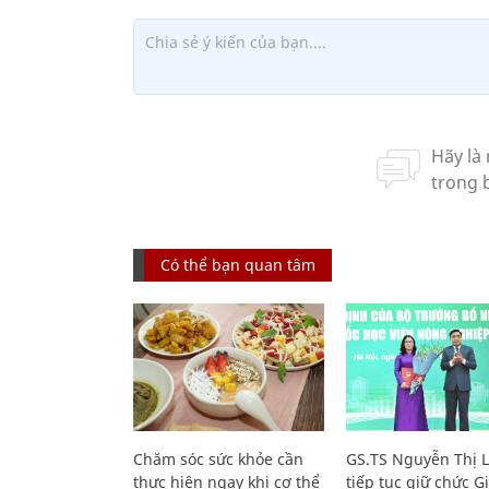
Có thể bạn quan tâm
Chăm sóc sức khỏe cần
GS.TS Nguyễn Thị 
thực hiện ngay khi cơ thể
tiếp tục giữ chức 