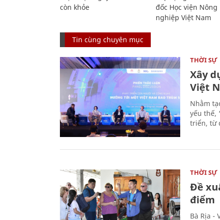
còn khỏe
đốc Học viện Nông
nghiệp Việt Nam
Tin cùng chuyên mục
THỜI SỰ
Xây d
Việt 
Nhằm tạo
yếu thế,
triển, t
THỜI SỰ
Đề xu
điểm
Bà Rịa -