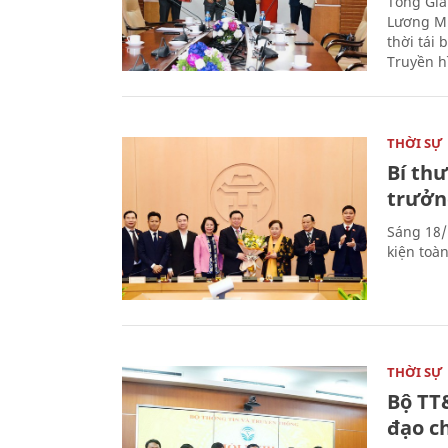
Tổng Giá
Lương Mi
thời tái
Truyền h
THỜI SỰ
Bí th
trưởn
Sáng 18/
kiện toà
THỜI SỰ
Bộ TT
đạo c