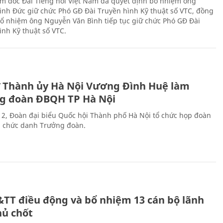
m đốc Đài Tiếng nói Việt Nam đã quyết định bổ nhiệm ông
nh Đức giữ chức Phó GĐ Đài Truyền hình Kỹ thuật số VTC, đồng
 bổ nhiệm ông Nguyễn Văn Bình tiếp tục giữ chức Phó GĐ Đài
ình Kỹ thuật số VTC.
ư Thành ủy Hà Nội Vương Đình Huệ làm
g đoàn ĐBQH TP Hà Nội
 2, Đoàn đại biểu Quốc hội Thành phố Hà Nội tổ chức họp đoàn
n chức danh Trưởng đoàn.
&TT điều động và bổ nhiệm 13 cán bộ lãnh
hủ chốt