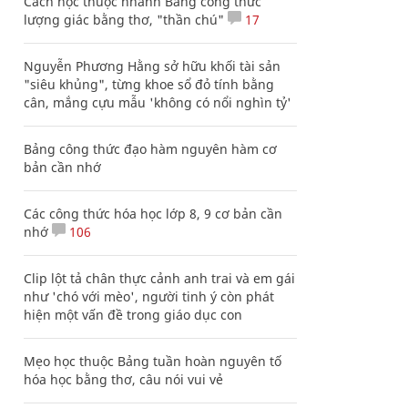
Cách học thuộc nhanh Bảng công thức
lượng giác bằng thơ, "thần chú"
17
Nguyễn Phương Hằng sở hữu khối tài sản
"siêu khủng", từng khoe sổ đỏ tính bằng
cân, mắng cựu mẫu 'không có nổi nghìn tỷ'
Bảng công thức đạo hàm nguyên hàm cơ
bản cần nhớ
Các công thức hóa học lớp 8, 9 cơ bản cần
nhớ
106
Clip lột tả chân thực cảnh anh trai và em gái
như 'chó với mèo', người tinh ý còn phát
hiện một vấn đề trong giáo dục con
Mẹo học thuộc Bảng tuần hoàn nguyên tố
hóa học bằng thơ, câu nói vui vẻ