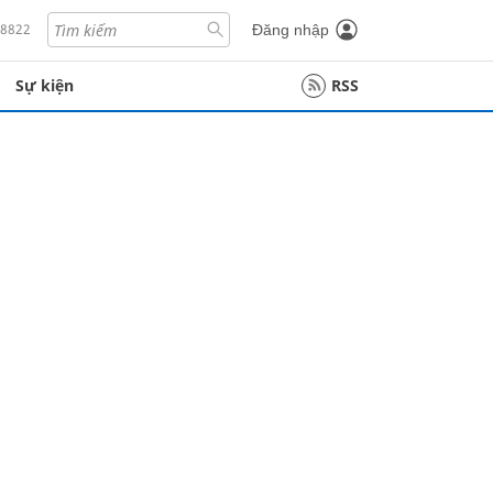
18822
Đăng nhập
Sự kiện
RSS