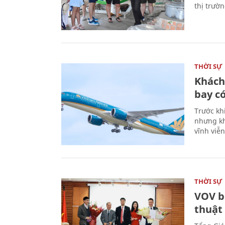
thị trườ
THỜI SỰ
Khách
bay có
Trước kh
nhưng kh
vĩnh viễ
THỜI SỰ
VOV b
thuật