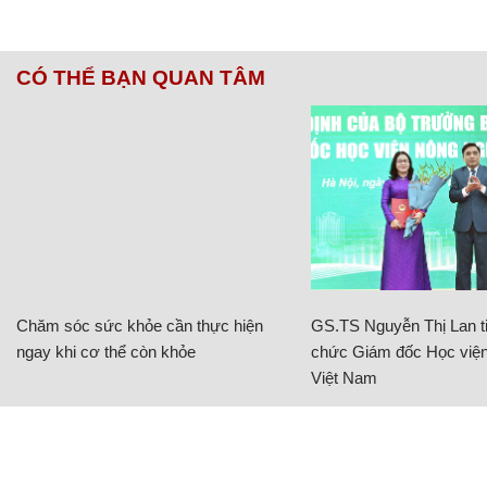
CÓ THỂ BẠN QUAN TÂM
Chăm sóc sức khỏe cần thực hiện
GS.TS Nguyễn Thị Lan ti
ngay khi cơ thể còn khỏe
chức Giám đốc Học viện
Việt Nam