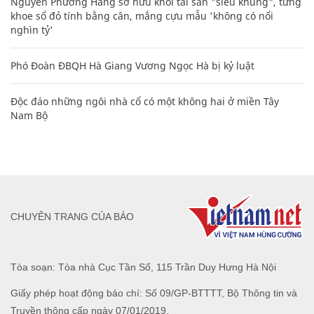
Nguyễn Phương Hằng sở hữu khối tài sản "siêu khủng", từng
khoe sổ đỏ tính bằng cân, mắng cựu mẫu 'không có nổi
nghìn tỷ'
Phó Đoàn ĐBQH Hà Giang Vương Ngọc Hà bị kỷ luật
Độc đáo những ngôi nhà cổ có một không hai ở miền Tây
Nam Bộ
CHUYÊN TRANG CỦA BÁO
Tòa soạn: Tòa nhà Cục Tần Số, 115 Trần Duy Hưng Hà Nội
Giấy phép hoạt động báo chí: Số 09/GP-BTTTT, Bộ Thông tin và
Truyền thông cấp ngày 07/01/2019.