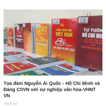
Tọa đàm Nguyễn Ái Quốc - Hồ Chí Minh và
Đảng CSVN với sự nghiệp văn hóa-VHNT
VN
THỜI SỰ