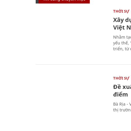
THỜI SỰ
Xây d
Việt 
Nhằm tạo
yếu thế,
triển, t
THỜI SỰ
Đề xu
điểm
Bà Rịa -
thị trườ