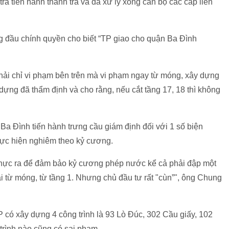
ra tiến hành thanh tra và đã xử lý xong cán bộ các cấp liên
 đầu chính quyền cho biết “TP giao cho quận Ba Đình
hải chỉ vi phạm bên trên mà vi phạm ngay từ móng, xây dựng
dựng đã thẩm định và cho rằng, nếu cắt tầng 17, 18 thì không
Ba Đình tiến hành trưng cầu giám định đối với 1 số biện
hực hiện nghiêm theo kỷ cương.
thực ra để đảm bảo kỷ cương phép nước kể cả phải đập một
i từ móng, từ tầng 1. Nhưng chủ đầu tư rất "cùn”", ông Chung
P có xây dựng 4 công trình là 93 Lò Đúc, 302 Cầu giấy, 102
trình nào cũng có sai phạm.