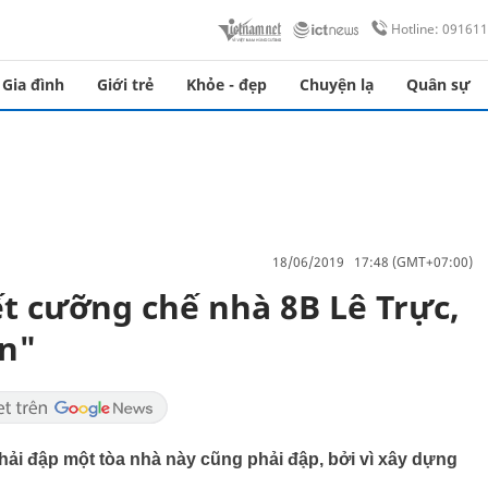
Hotline: 09161
Gia đình
Giới trẻ
Khỏe - đẹp
Chuyện lạ
Quân sự
18/06/2019 17:48 (GMT+07:00)
ết cưỡng chế nhà 8B Lê Trực,
ùn"
i đập một tòa nhà này cũng phải đập, bởi vì xây dựng