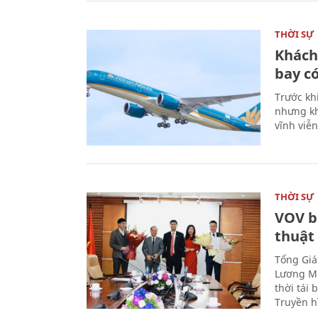
THỜI SỰ
Khách
bay có
Trước kh
nhưng kh
vĩnh viễ
THỜI SỰ
VOV b
thuật
Tổng Giá
Lương Mi
thời tái
Truyền h