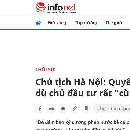
Đời sống
Thị trường
Thế giới
THỜI SỰ
Chủ tịch Hà Nội: Quy
dù chủ đầu tư rất "c
“Để đảm bảo kỷ cương phép nước kể cả phả
sai từ móng...Nhưng chủ đầu tư rất cùn"