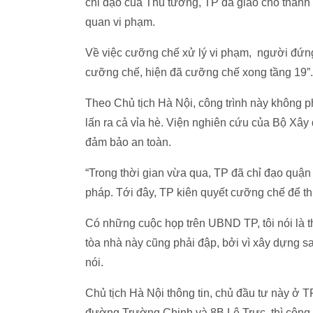
chỉ đạo của Thủ tướng, TP đã giao cho thanh t
quan vi phạm.
Về việc cưỡng chế xử lý vi phạm, người đứng
cưỡng chế, hiện đã cưỡng chế xong tầng 19”.
Theo Chủ tịch Hà Nội, công trình này không p
lấn ra cả vỉa hè. Viện nghiên cứu của Bộ Xây 
đảm bảo an toàn.
“Trong thời gian vừa qua, TP đã chỉ đạo quận 
pháp. Tới đây, TP kiên quyết cưỡng chế để t
Có những cuộc họp trên UBND TP, tôi nói là 
tòa nhà này cũng phải đập, bởi vì xây dựng sa
nói.
Chủ tịch Hà Nội thông tin, chủ đầu tư này ở T
đường Trường Chinh và 8B Lê Trực, thì công 