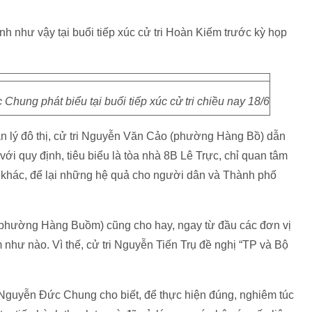
 như vậy tại buổi tiếp xúc cử tri Hoàn Kiếm trước kỳ họp
ung phát biểu tại buổi tiếp xúc cử tri chiều nay 18/6
uản lý đô thị, cử tri Nguyễn Văn Cảo (phường Hàng Bồ) dẫn
i quy định, tiêu biểu là tòa nhà 8B Lê Trực, chỉ quan tâm
ì khác, để lại những hệ quả cho người dân và Thành phố
 (phường Hàng Buồm) cũng cho hay, ngay từ đầu các đơn vị
 như nào. Vì thế, cử tri Nguyễn Tiến Trụ đề nghị “TP và Bộ
 Nguyễn Đức Chung cho biết, để thực hiện đúng, nghiêm túc