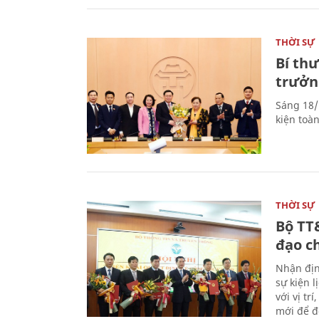
THỜI SỰ
Bí th
trưởn
Sáng 18/
kiện toà
THỜI SỰ
Bộ TT
đạo c
Nhận địn
sự kiện 
với vị tr
mới để đ