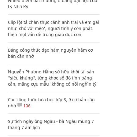
Nhiều điểm bất thường ở bằng đại học của
Lý Nhã Kỳ
Clip lột tả chân thực cảnh anh trai và em gái
như 'chó với mèo', người tinh ý còn phát
hiện một vấn đề trong giáo dục con
Bảng công thức đạo hàm nguyên hàm cơ
bản cần nhớ
Nguyễn Phương Hằng sở hữu khối tài sản
"siêu khủng", từng khoe sổ đỏ tính bằng
cân, mắng cựu mẫu 'không có nổi nghìn tỷ'
Các công thức hóa học lớp 8, 9 cơ bản cần
nhớ
106
Sự tích ngày ông Ngâu - bà Ngâu mùng 7
tháng 7 âm lịch