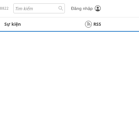
18822
Đăng nhập
Sự kiện
RSS