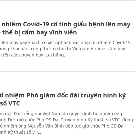
 nhiễm Covid-19 cố tình giấu bệnh lên máy
 thể bị cấm bay vĩnh viễn
i lên máy bay khách có xét nghiệm xác nhận bị nhiễm Covid-19
ông khai báo trung thực có thể bị Vietnam Airlines cấm bay
n trên các chuyến bay của hãng.
ổ nhiệm Phó giám đốc đài truyền hình kỹ
 số VTC
m đốc Đài Tiếng nói Việt Nam đã quyết định bổ nhiệm ông
nh Đức giữ chức Phó GĐ Đài Truyền hình Kỹ thuật số VTC, đồng
 bổ nhiệm ông Nguyễn Văn Bình tiếp tục giữ chức Phó GĐ Đài
ình Kỹ thuật số VTC.