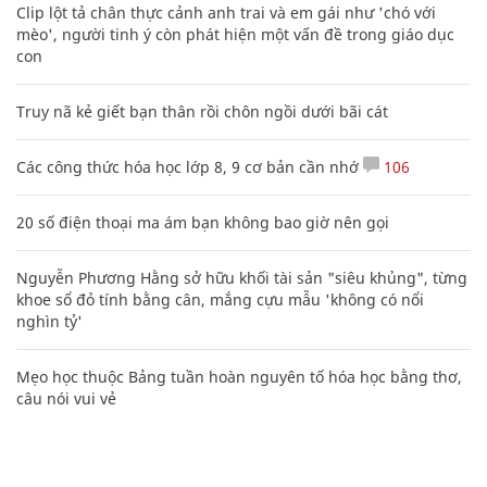
Clip lột tả chân thực cảnh anh trai và em gái như 'chó với
mèo', người tinh ý còn phát hiện một vấn đề trong giáo dục
con
Truy nã kẻ giết bạn thân rồi chôn ngồi dưới bãi cát
Các công thức hóa học lớp 8, 9 cơ bản cần nhớ
106
20 số điện thoại ma ám bạn không bao giờ nên gọi
Nguyễn Phương Hằng sở hữu khối tài sản "siêu khủng", từng
khoe sổ đỏ tính bằng cân, mắng cựu mẫu 'không có nổi
nghìn tỷ'
Mẹo học thuộc Bảng tuần hoàn nguyên tố hóa học bằng thơ,
câu nói vui vẻ