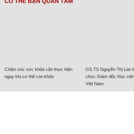
CÓ THỂ BẠN QUAN TÂM
Chăm sóc sức khỏe cần thực hiện
GS.TS Nguyễn Thị Lan ti
ngay khi cơ thể còn khỏe
chức Giám đốc Học viện
Việt Nam