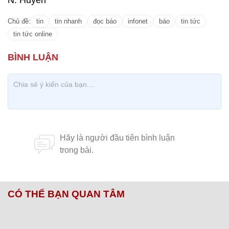
N. Huyền
Chủ đề:
tin
tin nhanh
đọc báo
infonet
báo
tin tức
tin tức online
CÓ THỂ BẠN QUAN TÂM