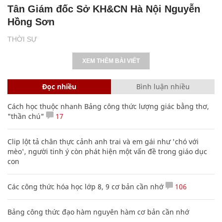
Tân Giám đốc Sở KH&CN Hà Nội Nguyễn
Hồng Sơn
THỜI SỰ
XEM THÊM BÀI VIẾT
Đọc nhiều
Bình luận nhiều
Cách học thuộc nhanh Bảng công thức lượng giác bằng thơ,
"thần chú"
17
Clip lột tả chân thực cảnh anh trai và em gái như 'chó với
mèo', người tinh ý còn phát hiện một vấn đề trong giáo dục
con
Các công thức hóa học lớp 8, 9 cơ bản cần nhớ
106
Bảng công thức đạo hàm nguyên hàm cơ bản cần nhớ