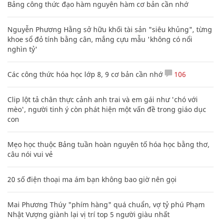
Bảng công thức đạo hàm nguyên hàm cơ bản cần nhớ
Nguyễn Phương Hằng sở hữu khối tài sản "siêu khủng", từng
khoe sổ đỏ tính bằng cân, mắng cựu mẫu 'không có nổi
nghìn tỷ'
Các công thức hóa học lớp 8, 9 cơ bản cần nhớ
106
Clip lột tả chân thực cảnh anh trai và em gái như 'chó với
mèo', người tinh ý còn phát hiện một vấn đề trong giáo dục
con
Mẹo học thuộc Bảng tuần hoàn nguyên tố hóa học bằng thơ,
câu nói vui vẻ
20 số điện thoại ma ám bạn không bao giờ nên gọi
Mai Phương Thúy "phím hàng" quá chuẩn, vợ tỷ phú Phạm
Nhật Vượng giành lại vị trí top 5 người giàu nhất