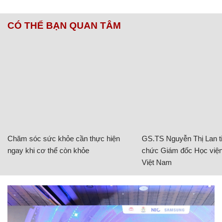
CÓ THỂ BẠN QUAN TÂM
Chăm sóc sức khỏe cần thực hiện
GS.TS Nguyễn Thị Lan ti
ngay khi cơ thể còn khỏe
chức Giám đốc Học viện
Việt Nam