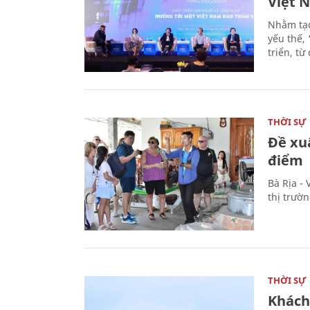
Việt 
Nhằm tạo
yếu thế,
triển, t
THỜI SỰ
Đề xu
điểm
Bà Rịa -
thị trườ
THỜI SỰ
Khách