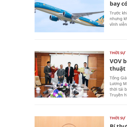
bay có
Trước kh
nhưng kh
vĩnh viễ
THỜI SỰ
VOV b
thuật
Tổng Giá
Lương Mi
thời tái
Truyền h
THỜI SỰ
Bí th