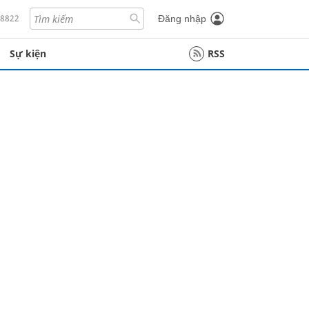
18822
Đăng nhập
Sự kiện
RSS