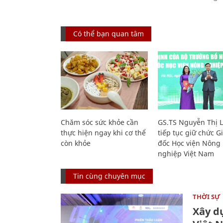
Có thể bạn quan tâm
Chăm sóc sức khỏe cần
GS.TS Nguyễn Thị 
thực hiện ngay khi cơ thể
tiếp tục giữ chức 
còn khỏe
đốc Học viện Nông
nghiệp Việt Nam
Tin cùng chuyên mục
THỜI SỰ
Xây d