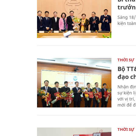
trưởn
Sáng 18/
kiện toà
THỜI SỰ
Bộ TT
đạo c
Nhận địn
sự kiện 
với vị tr
mới để đ
THỜI SỰ