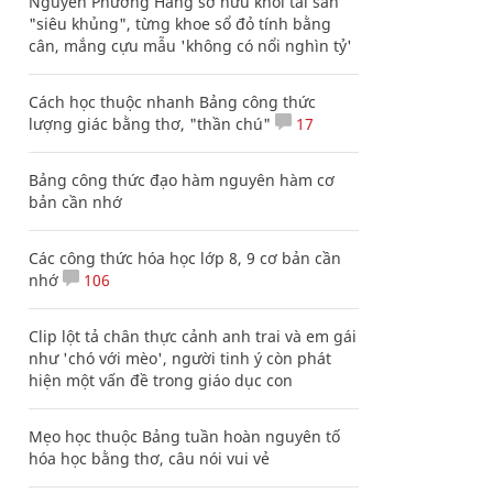
Nguyễn Phương Hằng sở hữu khối tài sản
"siêu khủng", từng khoe sổ đỏ tính bằng
cân, mắng cựu mẫu 'không có nổi nghìn tỷ'
Cách học thuộc nhanh Bảng công thức
lượng giác bằng thơ, "thần chú"
17
Bảng công thức đạo hàm nguyên hàm cơ
bản cần nhớ
Các công thức hóa học lớp 8, 9 cơ bản cần
nhớ
106
Clip lột tả chân thực cảnh anh trai và em gái
như 'chó với mèo', người tinh ý còn phát
hiện một vấn đề trong giáo dục con
Mẹo học thuộc Bảng tuần hoàn nguyên tố
hóa học bằng thơ, câu nói vui vẻ