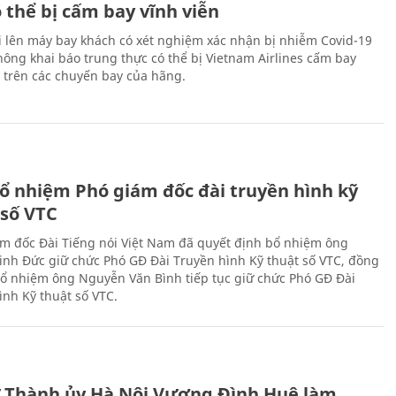
 thể bị cấm bay vĩnh viễn
i lên máy bay khách có xét nghiệm xác nhận bị nhiễm Covid-19
ông khai báo trung thực có thể bị Vietnam Airlines cấm bay
n trên các chuyến bay của hãng.
ổ nhiệm Phó giám đốc đài truyền hình kỹ
 số VTC
m đốc Đài Tiếng nói Việt Nam đã quyết định bổ nhiệm ông
nh Đức giữ chức Phó GĐ Đài Truyền hình Kỹ thuật số VTC, đồng
 bổ nhiệm ông Nguyễn Văn Bình tiếp tục giữ chức Phó GĐ Đài
ình Kỹ thuật số VTC.
ư Thành ủy Hà Nội Vương Đình Huệ làm