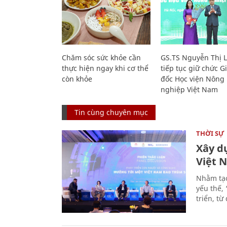
Chăm sóc sức khỏe cần
GS.TS Nguyễn Thị 
thực hiện ngay khi cơ thể
tiếp tục giữ chức 
còn khỏe
đốc Học viện Nông
nghiệp Việt Nam
Tin cùng chuyên mục
THỜI SỰ
Xây d
Việt 
Nhằm tạo
yếu thế,
triển, t