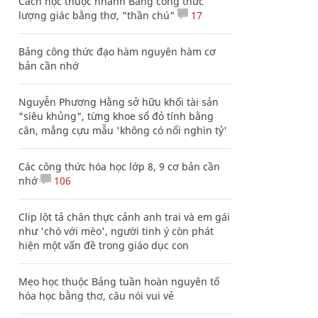
Cách học thuộc nhanh Bảng công thức
lượng giác bằng thơ, "thần chú"
17
Bảng công thức đạo hàm nguyên hàm cơ
bản cần nhớ
Nguyễn Phương Hằng sở hữu khối tài sản
"siêu khủng", từng khoe sổ đỏ tính bằng
cân, mắng cựu mẫu 'không có nổi nghìn tỷ'
Các công thức hóa học lớp 8, 9 cơ bản cần
nhớ
106
Clip lột tả chân thực cảnh anh trai và em gái
như 'chó với mèo', người tinh ý còn phát
hiện một vấn đề trong giáo dục con
Mẹo học thuộc Bảng tuần hoàn nguyên tố
hóa học bằng thơ, câu nói vui vẻ