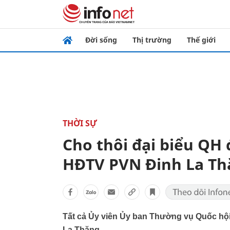
Đời sống
Thị trường
Thế giới
THỜI SỰ
Cho thôi đại biểu QH 
HĐTV PVN Đinh La Th
Tất cả Ủy viên Ủy ban Thường vụ Quốc hội 
La Thăng.