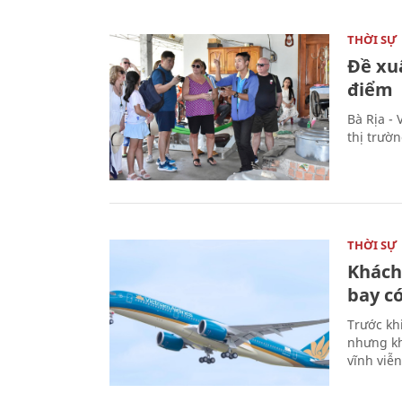
THỜI SỰ
Đề xu
điểm
Bà Rịa -
thị trườ
THỜI SỰ
Khách
bay có
Trước kh
nhưng kh
vĩnh viễ