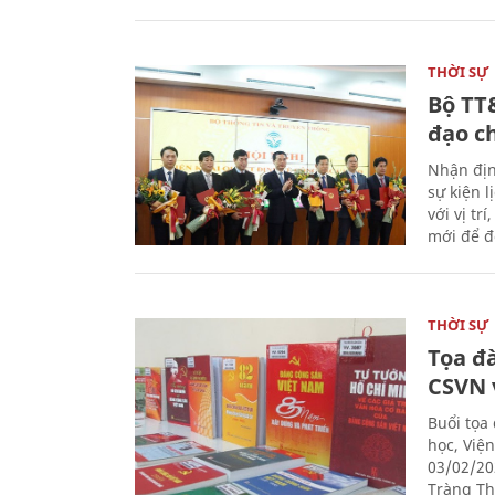
THỜI SỰ
Bộ TT
đạo c
Nhận địn
sự kiện 
với vị tr
mới để đ
THỜI SỰ
Tọa đ
CSVN 
Buổi tọa
học, Việ
03/02/20
Tràng Thi