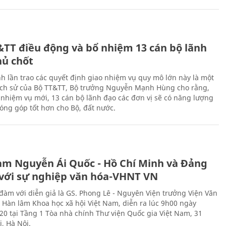
&TT điều động và bổ nhiệm 13 cán bộ lãnh
hủ chốt
h lần trao các quyết định giao nhiệm vụ quy mô lớn này là một
lịch sử của Bộ TT&TT, Bộ trưởng Nguyễn Mạnh Hùng cho rằng,
í, nhiệm vụ mới, 13 cán bộ lãnh đạo các đơn vị sẽ có năng lượng
óng góp tốt hơn cho Bộ, đất nước.
àm Nguyễn Ái Quốc - Hồ Chí Minh và Đảng
với sự nghiệp văn hóa-VHNT VN
 đàm với diễn giả là GS. Phong Lê - Nguyên Viện trưởng Viện Văn
n Hàn lâm Khoa học xã hội Việt Nam, diễn ra lúc 9h00 ngày
20 tại Tầng 1 Tòa nhà chính Thư viện Quốc gia Việt Nam, 31
, Hà Nội.