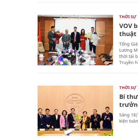
THỜI SỰ
VOV b
thuật
Tổng Giá
Lương Mi
thời tái
Truyền h
THỜI SỰ
Bí th
trưởn
Sáng 18/
kiện toà