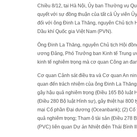
Chiều 8/12, tại Hà Nội, Ủy ban Thường vụ Qu
quyết với sự đồng thuận của tất cả Ủy viên Ủ
đối với ông Đinh La Thăng, nguyên Chủ tịch H
Dầu khí Quốc gia Việt Nam (PVN).
Ông Đinh La Thăng, nguyên Chủ tịch Hội đồng
ương Đảng, Phó Trưởng ban Kinh tế Trung ươn
kinh tế nghiêm trọng mà cơ quan Công an đang
Cơ quan Cảnh sát điều tra và Cơ quan An ninh
quan đến trách nhiệm của ông Đinh La Thăng: 
gây hậu quả nghiêm trọng (Điều 165 Bộ luật H
(Điều 280 Bộ luật Hình sự), gây thiệt hại 8
mại Cổ phần Đại dương (Oceanbank); (2) Cố ý
quả nghiêm trọng; Tham ô tài sản (Điều 278 Bộ
(PVC) liên quan Dự án Nhiệt điện Thái Bình II.