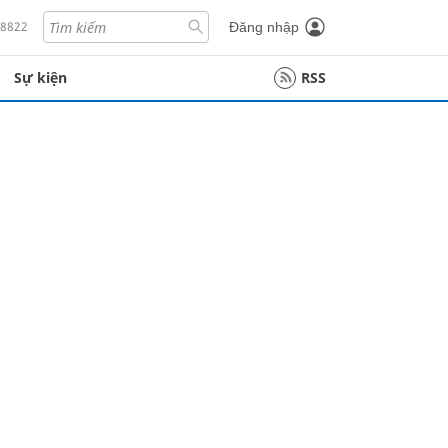
18822
Đăng nhập
Sự kiện
RSS