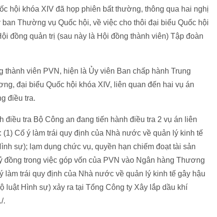
ốc hội khóa XIV đã họp phiên bất thường, thông qua hai nghị
y ban Thường vụ Quốc hội, về việc cho thôi đại biểu Quốc hội
ội đồng quản trị (sau này là Hội đồng thành viên) Tập đoàn
 thành viên PVN, hiện là Ủy viên Ban chấp hành Trung
g, đại biểu Quốc hội khóa XIV, liên quan đến hai vụ án
 điều tra.
 điều tra Bộ Công an đang tiến hành điều tra 2 vụ án liên
(1) Cố ý làm trái quy định của Nhà nước về quản lý kinh tế
ình sự); lạm dụng chức vụ, quyền hạn chiếm đoạt tài sản
00 tỷ đồng trong việc góp vốn của PVN vào Ngân hàng Thương
 làm trái quy định của Nhà nước về quản lý kinh tế gây hậu
 luật Hình sự) xảy ra tại Tổng Công ty Xây lắp dầu khí
/.