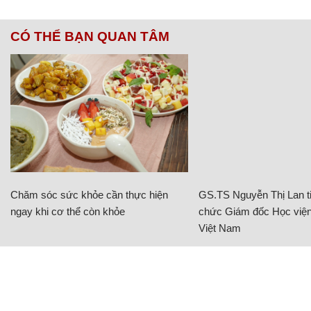
CÓ THỂ BẠN QUAN TÂM
Chăm sóc sức khỏe cần thực hiện
GS.TS Nguyễn Thị Lan ti
ngay khi cơ thể còn khỏe
chức Giám đốc Học viện
Việt Nam