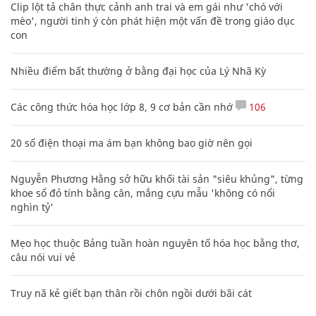
Clip lột tả chân thực cảnh anh trai và em gái như 'chó với
mèo', người tinh ý còn phát hiện một vấn đề trong giáo dục
con
Nhiều điểm bất thường ở bằng đại học của Lý Nhã Kỳ
Các công thức hóa học lớp 8, 9 cơ bản cần nhớ
106
20 số điện thoại ma ám bạn không bao giờ nên gọi
Nguyễn Phương Hằng sở hữu khối tài sản "siêu khủng", từng
khoe sổ đỏ tính bằng cân, mắng cựu mẫu 'không có nổi
nghìn tỷ'
Mẹo học thuộc Bảng tuần hoàn nguyên tố hóa học bằng thơ,
câu nói vui vẻ
Truy nã kẻ giết bạn thân rồi chôn ngồi dưới bãi cát