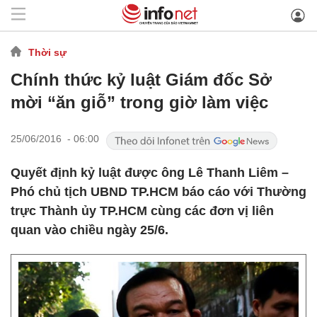
Thời sự
Chính thức kỷ luật Giám đốc Sở
mời “ăn giỗ” trong giờ làm việc
25/06/2016 - 06:00
Quyết định kỷ luật được ông Lê Thanh Liêm –
Phó chủ tịch UBND TP.HCM báo cáo với Thường
trực Thành ủy TP.HCM cùng các đơn vị liên
quan vào chiều ngày 25/6.