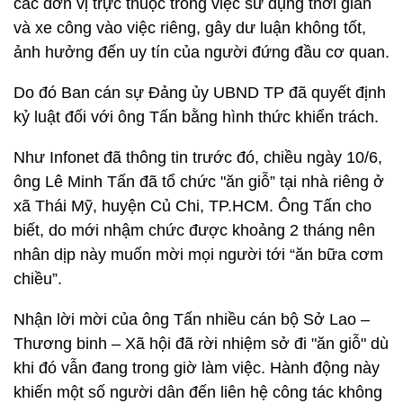
các đơn vị trực thuộc trong việc sử dụng thời gian
và xe công vào việc riêng, gây dư luận không tốt,
ảnh hưởng đến uy tín của người đứng đầu cơ quan.
Do đó Ban cán sự Đảng ủy UBND TP đã quyết định
kỷ luật đối với ông Tấn bằng hình thức khiển trách.
Như Infonet đã thông tin trước đó, chiều ngày 10/6,
ông Lê Minh Tấn đã tổ chức "ăn giỗ” tại nhà riêng ở
xã Thái Mỹ, huyện Củ Chi, TP.HCM. Ông Tấn cho
biết, do mới nhậm chức được khoảng 2 tháng nên
nhân dịp này muốn mời mọi người tới “ăn bữa cơm
chiều”.
Nhận lời mời của ông Tấn nhiều cán bộ Sở Lao –
Thương binh – Xã hội đã rời nhiệm sở đi "ăn giỗ" dù
khi đó vẫn đang trong giờ làm việc. Hành động này
khiến một số người dân đến liên hệ công tác không