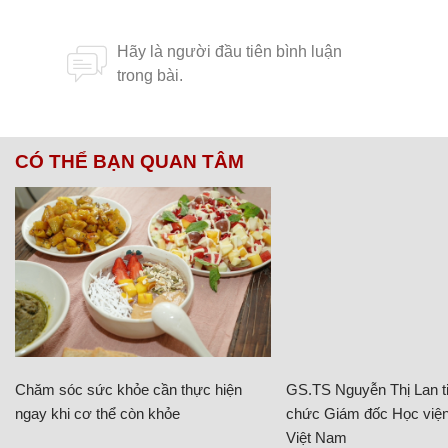
CÓ THỂ BẠN QUAN TÂM
Chăm sóc sức khỏe cần thực hiện
GS.TS Nguyễn Thị Lan ti
ngay khi cơ thể còn khỏe
chức Giám đốc Học viện
Việt Nam