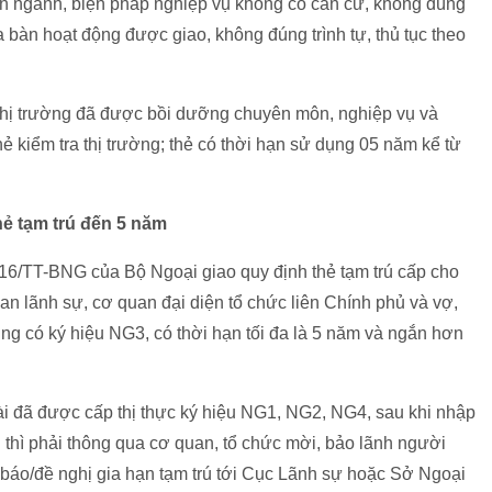
yên ngành, biện pháp nghiệp vụ không có căn cứ, không đúng
 bàn hoạt động được giao, không đúng trình tự, thủ tục theo
thị trường đã được bồi dưỡng chuyên môn, nghiệp vụ và
hẻ kiểm tra thị trường; thẻ có thời hạn sử dụng 05 năm kể từ
ẻ tạm trú đến 5 năm
016/TT-BNG của Bộ Ngoại giao quy định thẻ tạm trú cấp cho
an lãnh sự, cơ quan đại diện tổ chức liên Chính phủ và vợ,
ùng có ký hiệu NG3, có thời hạn tối đa là 5 năm và ngắn hơn
i đã được cấp thị thực ký hiệu NG1, NG2, NG4, sau khi nhập
 thì phải thông qua cơ quan, tổ chức mời, bảo lãnh người
báo/đề nghị gia hạn tạm trú tới Cục Lãnh sự hoặc Sở Ngoại