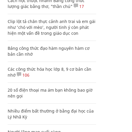
Cách học thuộc nhanh Bảng công thức
lượng giác bằng thơ, "thần chú"
17
Clip lột tả chân thực cảnh anh trai và em gái
như 'chó với mèo', người tinh ý còn phát
hiện một vấn đề trong giáo dục con
Bảng công thức đạo hàm nguyên hàm cơ
bản cần nhớ
Các công thức hóa học lớp 8, 9 cơ bản cần
nhớ
106
20 số điện thoại ma ám bạn không bao giờ
nên gọi
Nhiều điểm bất thường ở bằng đại học của
Lý Nhã Kỳ
Người lãng mạn cuối cùng