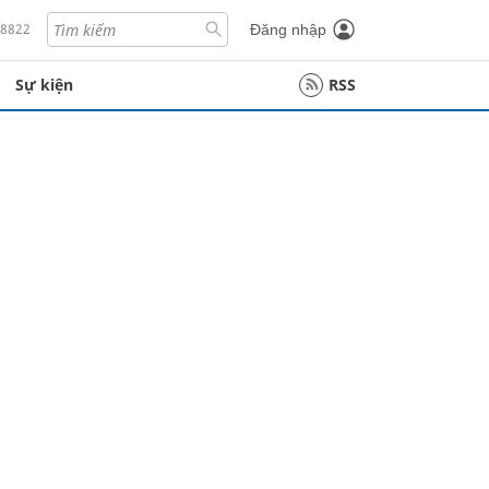
18822
Đăng nhập
Sự kiện
RSS