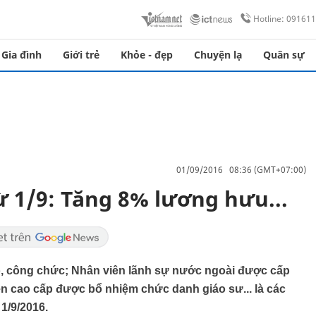
Hotline: 09161
Gia đình
Giới trẻ
Khỏe - đẹp
Chuyện lạ
Quân sự
01/09/2016 08:36 (GMT+07:00)
ừ 1/9: Tăng 8% lương hưu...
ộ, công chức; Nhân viên lãnh sự nước ngoài được cấp
ên cao cấp được bổ nhiệm chức danh giáo sư... là các
1/9/2016.