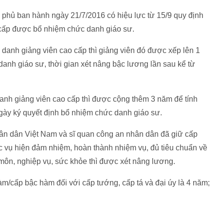
hủ ban hành ngày 21/7/2016 có hiệu lực từ 15/9 quy định
 cấp được bổ nhiệm chức danh giáo sư.
danh giảng viên cao cấp thì giảng viên đó được xếp lên 1
danh giáo sư, thời gian xét nâng bậc lương lần sau kể từ
nh giảng viên cao cấp thì được cộng thêm 3 năm để tính
ày ký quyết định bổ nhiệm chức danh giáo sư.
hân dân Việt Nam và sĩ quan công an nhân dân đã giữ cấp
 vụ hiện đảm nhiệm, hoàn thành nhiệm vụ, đủ tiêu chuẩn về
 môn, nghiệp vụ, sức khỏe thì được xét nâng lương.
m/cấp bậc hàm đối với cấp tướng, cấp tá và đại úy là 4 năm;