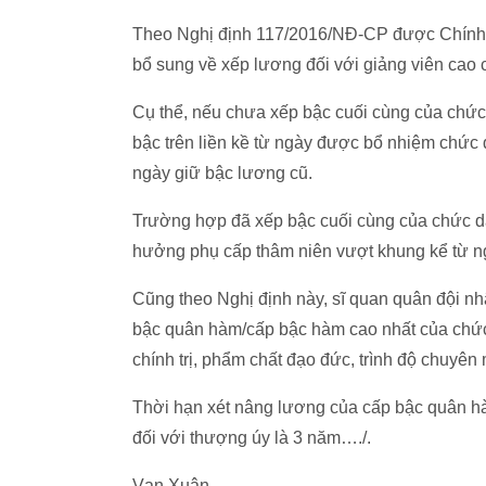
Theo Nghị định 117/2016/NĐ-CP được Chính p
bổ sung về xếp lương đối với giảng viên cao
Cụ thể, nếu chưa xếp bậc cuối cùng của chức 
bậc trên liền kề từ ngày được bổ nhiệm chức 
ngày giữ bậc lương cũ.
Trường hợp đã xếp bậc cuối cùng của chức da
hưởng phụ cấp thâm niên vượt khung kể từ ng
Cũng theo Nghị định này, sĩ quan quân đội n
bậc quân hàm/cấp bậc hàm cao nhất của chức
chính trị, phẩm chất đạo đức, trình độ chuyên
Thời hạn xét nâng lương của cấp bậc quân hà
đối với thượng úy là 3 năm…./.
Vạn Xuân