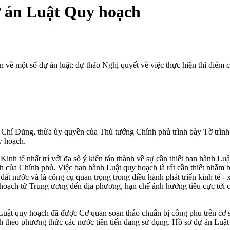
ự án Luật Quy hoạch
n về một số dự án luật; dự thảo Nghị quyết về việc thực hiện thí điểm 
hí Dũng, thừa ủy quyền của Thủ tướng Chính phủ trình bày Tờ trình
y hoạch.
inh tế nhất trí với đa số ý kiến tán thành về sự cần thiết ban hành 
ủa Chính phủ. Việc ban hành Luật quy hoạch là rất cần thiết nhằm bảo 
đất nước và là công cụ quan trọng trong điều hành phát triển kinh tế 
 hoạch từ Trung ương đến địa phương, hạn chế ảnh hưởng tiêu cực tới 
uật quy hoạch đã được Cơ quan soạn thảo chuẩn bị công phu trên cơ sở
heo phương thức các nước tiên tiến đang sử dụng. Hồ sơ dự án Luật tu