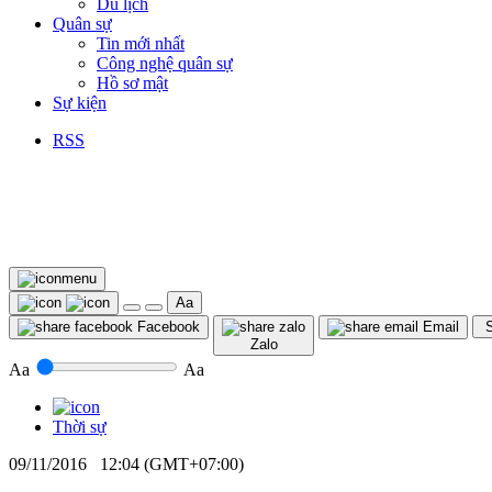
Du lịch
Quân sự
Tin mới nhất
Công nghệ quân sự
Hồ sơ mật
Sự kiện
RSS
Aa
Facebook
Email
S
Zalo
Aa
Aa
Thời sự
09/11/2016 12:04 (GMT+07:00)