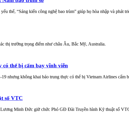
t Nam bao trùm số
ếu thế, “Sáng kiến công nghệ bao trùm” giúp họ hòa nhập và phát tri
ác thị trường trọng điểm như châu Âu, Bắc Mỹ, Australia.
 có thể bị cấm bay vĩnh viễn
19 nhưng không khai báo trung thực có thể bị Vietnam Airlines cấm b
ật số VTC
 Lương Minh Đức giữ chức Phó GĐ Đài Truyền hình Kỹ thuật số VTC, 