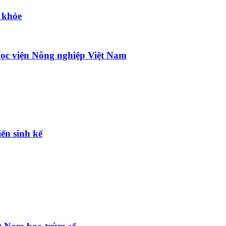
 khỏe
ọc viện Nông nghiệp Việt Nam
ển sinh kế