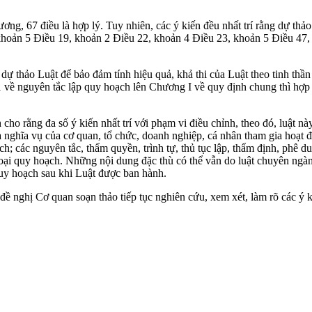
ơng, 67 điều là hợp lý. Tuy nhiên, các ý kiến đều nhất trí rằng dự th
, khoản 5 Điều 19, khoản 2 Điều 22, khoản 4 Điều 23, khoản 5 Điều 47
ự thảo Luật để bảo đảm tính hiệu quả, khả thi của Luật theo tinh thần
1 về nguyên tắc lập quy hoạch lên Chương I về quy định chung thì hợp
 rằng đa số ý kiến nhất trí với phạm vi điều chỉnh, theo đó, luật này
và nghĩa vụ của cơ quan, tổ chức, doanh nghiệp, cá nhân tham gia hoạt 
 các nguyên tắc, thẩm quyền, trình tự, thủ tục lập, thẩm định, phê duy
c loại quy hoạch. Những nội dung đặc thù có thể vẫn do luật chuyên ng
quy hoạch sau khi Luật được ban hành.
 đề nghị Cơ quan soạn thảo tiếp tục nghiên cứu, xem xét, làm rõ các ý 