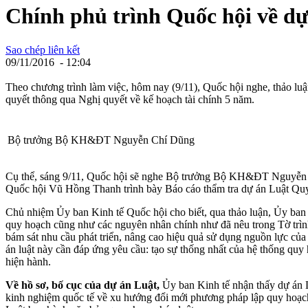
Chính phủ trình Quốc hội về d
Sao chép liên kết
09/11/2016 - 12:04
Theo chương trình làm việc, hôm nay (9/11), Quốc hội nghe, thảo luậ
quyết thông qua Nghị quyết về kế hoạch tài chính 5 năm.
Bộ trưởng Bộ KH&ĐT Nguyễn Chí Dũng
Cụ thể, sáng 9/11, Quốc hội sẽ nghe Bộ trưởng Bộ KH&ĐT Nguyễn C
Quốc hội Vũ Hồng Thanh trình bày Báo cáo thẩm tra dự án Luật Qu
Chủ nhiệm Ủy ban Kinh tế Quốc hội cho biết, qua thảo luận, Ủy ban K
quy hoạch cũng như các nguyên nhân chính như đã nêu trong Tờ trình c
bám sát nhu cầu phát triển, nâng cao hiệu quả sử dụng nguồn lực của 
án luật này cần đáp ứng yêu cầu: tạo sự thống nhất của hệ thống quy
hiện hành.
Về hồ sơ, bố cục của dự án Luật,
Ủy ban Kinh tế nhận thấy dự án L
kinh nghiệm quốc tế về xu hướng đổi mới phương pháp lập quy hoạch t