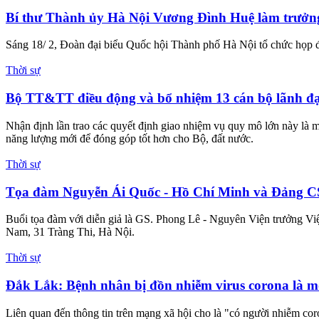
Bí thư Thành ủy Hà Nội Vương Đình Huệ làm trưở
Sáng 18/ 2, Đoàn đại biểu Quốc hội Thành phố Hà Nội tổ chức họp 
Thời sự
Bộ TT&TT điều động và bổ nhiệm 13 cán bộ lãnh đạ
Nhận định lần trao các quyết định giao nhiệm vụ quy mô lớn này là 
năng lượng mới để đóng góp tốt hơn cho Bộ, đất nước.
Thời sự
Tọa đàm Nguyễn Ái Quốc - Hồ Chí Minh và Đảng 
Buổi tọa đàm với diễn giả là GS. Phong Lê - Nguyên Viện trưởng Vi
Nam, 31 Tràng Thi, Hà Nội.
Thời sự
Đắk Lắk: Bệnh nhân bị đồn nhiễm virus corona là m
Liên quan đến thông tin trên mạng xã hội cho là "có người nhiễm co