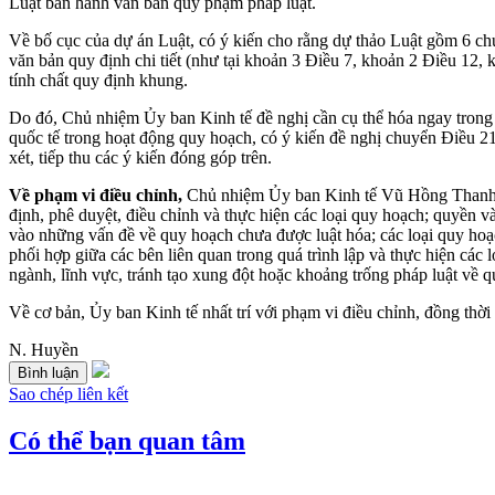
Luật ban hành văn bản quy phạm pháp luật.
Về bố cục của dự án Luật, có ý kiến cho rằng dự thảo Luật gồm 6 chư
văn bản quy định chi tiết (như tại khoản 3 Điều 7, khoản 2 Điều 12
tính chất quy định khung.
Do đó, Chủ nhiệm Ủy ban Kinh tế đề nghị cần cụ thể hóa ngay trong d
quốc tế trong hoạt động quy hoạch, có ý kiến đề nghị chuyển Điều 2
xét, tiếp thu các ý kiến đóng góp trên.
Về phạm vi điều chỉnh,
Chủ nhiệm Ủy ban Kinh tế Vũ Hồng Thanh cho
định, phê duyệt, điều chỉnh và thực hiện các loại quy hoạch; quyền 
vào những vấn đề về quy hoạch chưa được luật hóa; các loại quy hoạch;
phối hợp giữa các bên liên quan trong quá trình lập và thực hiện cá
ngành, lĩnh vực, tránh tạo xung đột hoặc khoảng trống pháp luật về 
Về cơ bản, Ủy ban Kinh tế nhất trí với phạm vi điều chỉnh, đồng thời
N. Huyền
Bình luận
Sao chép liên kết
Có thể bạn quan tâm