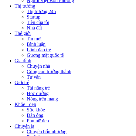
Người Việt Bốn Phương
Thị trường
Thị trường 24h
Startup
Tiền của tôi
Nhà đất
Thế giới
Tin mới
Bình luận
Lãnh đạo trẻ
Gương mặt quốc tế
Gia đình
Chuyện nhà
Cùng con trưởng thành
Tư vấn
Giới trẻ
Tài năng trẻ
Học đường
Nóng trên mạng
Khỏe - đẹp
Sức khỏe
Đàn ông
Phụ nữ đẹp
Chuyện lạ
Chuyện bốn phương