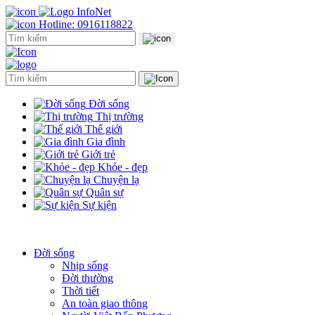
Hotline: 0916118822
Đời sống
Thị trường
Thế giới
Gia đình
Giới trẻ
Khỏe - đẹp
Chuyện lạ
Quân sự
Sự kiện
Đời sống
Nhịp sống
Đời thường
Thời tiết
An toàn giao thông