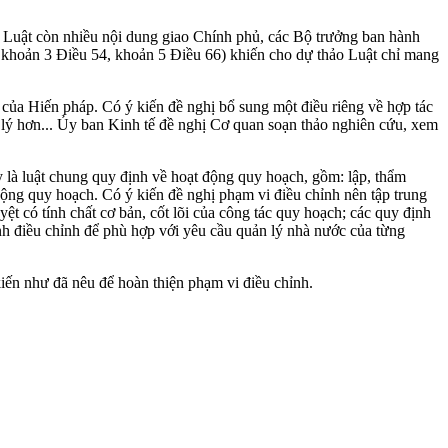
ảo Luật còn nhiều nội dung giao Chính phủ, các Bộ trưởng ban hành
, khoản 3 Điều 54, khoản 5 Điều 66) khiến cho dự thảo Luật chỉ mang
 của Hiến pháp. Có ý kiến đề nghị bổ sung một điều riêng về hợp tác
 lý hơn... Ủy ban Kinh tế đề nghị Cơ quan soạn thảo nghiên cứu, xem
 là luật chung quy định về hoạt động quy hoạch, gồm: lập, thẩm
động quy hoạch. Có ý kiến đề nghị phạm vi điều chỉnh nên tập trung
ệt có tính chất cơ bản, cốt lõi của công tác quy hoạch; các quy định
ành điều chỉnh để phù hợp với yêu cầu quản lý nhà nước của từng
kiến như đã nêu để hoàn thiện phạm vi điều chỉnh.