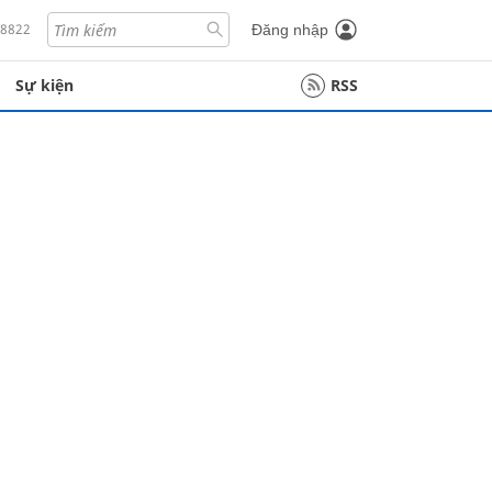
18822
Đăng nhập
Sự kiện
RSS