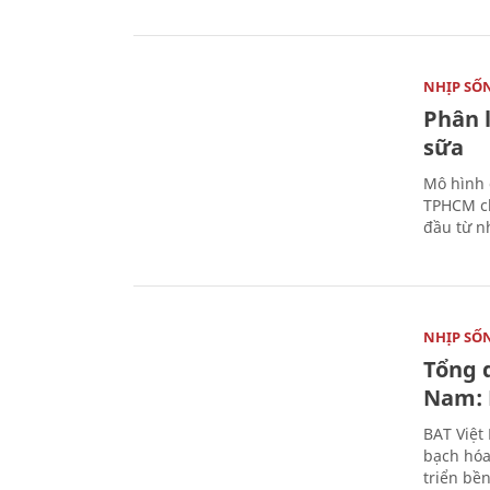
NHỊP SỐ
Phân 
sữa
Mô hình 
TPHCM ch
đầu từ n
NHỊP SỐ
Tổng 
Nam: 
BAT Việt
bạch hóa
triển bề