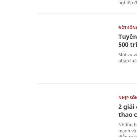
nghiệp đ
ĐỜI SỐN
Tuyên 
500 t
Một vụ v
pháp luậ
NHỊP SỐ
2 giải
thao c
Những bà
mạnh và 
diễn ra 