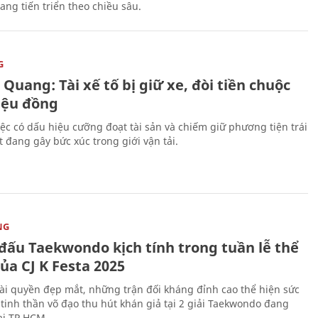
ang tiến triển theo chiều sâu.
G
Quang: Tài xế tố bị giữ xe, đòi tiền chuộc
riệu đồng
iệc có dấu hiệu cưỡng đoạt tài sản và chiếm giữ phương tiện trái
t đang gây bức xúc trong giới vận tải.
NG
 đấu Taekwondo kịch tính trong tuần lễ thể
ủa CJ K Festa 2025
i quyền đẹp mắt, những trận đối kháng đỉnh cao thể hiện sức
tinh thần võ đạo thu hút khán giả tại 2 giải Taekwondo đang
tại TP.HCM.