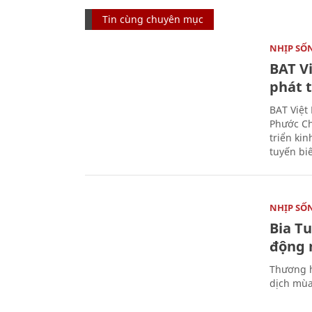
Tin cùng chuyên mục
NHỊP SỐ
BAT V
phát t
BAT Việt
Phước Ch
triển ki
tuyến bi
NHỊP SỐ
Bia T
động 
Thương h
dịch mùa