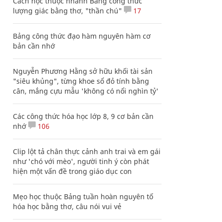
Cách học thuộc nhanh Bảng công thức
lượng giác bằng thơ, "thần chú"
17
Bảng công thức đạo hàm nguyên hàm cơ
bản cần nhớ
Nguyễn Phương Hằng sở hữu khối tài sản
"siêu khủng", từng khoe sổ đỏ tính bằng
cân, mắng cựu mẫu 'không có nổi nghìn tỷ'
Các công thức hóa học lớp 8, 9 cơ bản cần
nhớ
106
Clip lột tả chân thực cảnh anh trai và em gái
như 'chó với mèo', người tinh ý còn phát
hiện một vấn đề trong giáo dục con
Mẹo học thuộc Bảng tuần hoàn nguyên tố
hóa học bằng thơ, câu nói vui vẻ