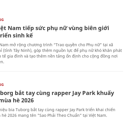
NG
iệt Nam tiếp sức phụ nữ vùng biên giới
riển sinh kế
 Nam mở rộng chương trình “Trao quyền cho Phụ nữ” tại xã
ỉ (tỉnh Tây Ninh), góp thêm nguồn lực để phụ nữ khó khăn phát
nh tế gia đình và tạo thêm nền tảng ổn định cho cộng đồng nơi
ên.
NG
uborg bắt tay cùng rapper Jay Park khuấy
mùa hè 2026
iệu bia Tuborg bắt tay cùng rapper Jay Park triển khai chiến
 hè 2026 mang tên "Sao Phải Theo Chuẩn” tại Việt Nam.