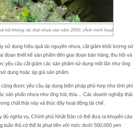
xã hội không rác thải nhựa vào năm 2050. (Ảnh minh họa)
đẩy sử dụng hiệu quả tài nguyên nhựa, cắt giảm khối lượng sử
 đoạn thiết kế sản phẩm đến giai đoạn bán hàng, thu hồi và
ợc yêu cầu cắt giảm các sản phẩm sử dụng một lần như ống
ệu sử dụng hoặc áp giá sản phẩm.
 cũng được yêu cầu áp dụng biện pháp phù hợp như tính phí
các sản phẩn nhựa như ống hút, thìa… Các doanh nghiệp thải
ợng chất thải này và thúc đẩy hoạt động tái chế.
y đủ nghĩa vụ, Chính phủ Nhật Bản có thể đưa ra khuyến cáo
 tuân thủ có thể bị phạt tiền với mức dưới 500.000 yen