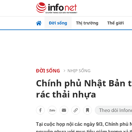
Đời sống
Thị trường
Thế giới
ĐỜI SỐNG
NHỊP SỐNG
Chính phủ Nhật Bản t
rác thải nhựa
Tại cuộc họp nội các ngày 9/3, Chính phủ 
nguyên nhựa với mục tiêu giảm lượng xả th