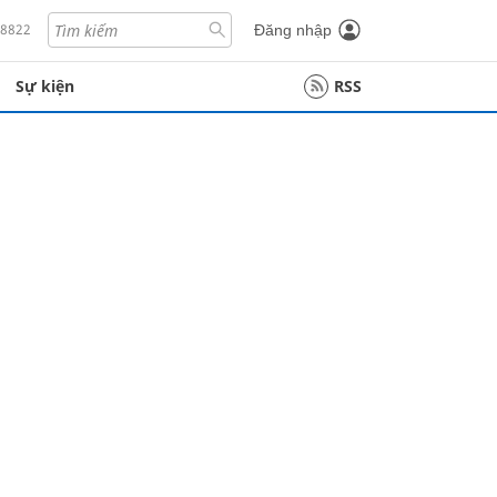
18822
Đăng nhập
Sự kiện
RSS