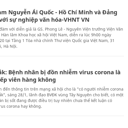
àm Nguyễn Ái Quốc - Hồ Chí Minh và Đảng
với sự nghiệp văn hóa-VHNT VN
 đàm với diễn giả là GS. Phong Lê - Nguyên Viện trưởng Viện Văn
n Hàn lâm Khoa học xã hội Việt Nam, diễn ra lúc 9h00 ngày
20 tại Tầng 1 Tòa nhà chính Thư viện Quốc gia Việt Nam, 31
, Hà Nội.
ắk: Bệnh nhân bị đồn nhiễm virus corona là
iếp viên hàng không
n đến thông tin trên mạng xã hội cho là "có người nhiễm corona
Lắk", sáng 28/1, lãnh đạo BVĐK vùng Tây Nguyên cho biết, có một
n bị sốt đang được điều trị tuy nhiên chưa thể kết luận có
rus corona hay không.