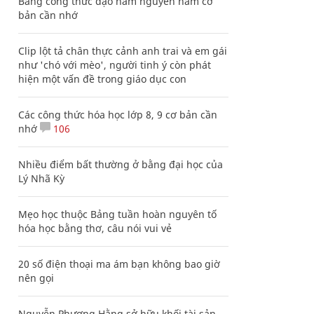
Bảng công thức đạo hàm nguyên hàm cơ
bản cần nhớ
Clip lột tả chân thực cảnh anh trai và em gái
như 'chó với mèo', người tinh ý còn phát
hiện một vấn đề trong giáo dục con
Các công thức hóa học lớp 8, 9 cơ bản cần
nhớ
106
Nhiều điểm bất thường ở bằng đại học của
Lý Nhã Kỳ
Mẹo học thuộc Bảng tuần hoàn nguyên tố
hóa học bằng thơ, câu nói vui vẻ
20 số điện thoại ma ám bạn không bao giờ
nên gọi
Nguyễn Phương Hằng sở hữu khối tài sản