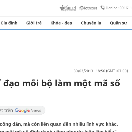
Hotline: 09161
Gia đình
Giới trẻ
Khỏe - đẹp
Chuyện lạ
Quân sự
30/03/2013 18:56 (GMT+07:00)
ỉ đạo mỗi bộ làm một mã số
công dân, mà còn liên quan đến nhiều lĩnh vực khác.
m một mã số định danh riêng như dư luận lầm hiểu”.