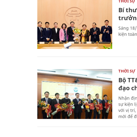
THỜI SỰ
Bí th
trưởn
Sáng 18/
kiện toà
THỜI SỰ
Bộ TT
đạo c
Nhận địn
sự kiện 
với vị tr
mới để đ