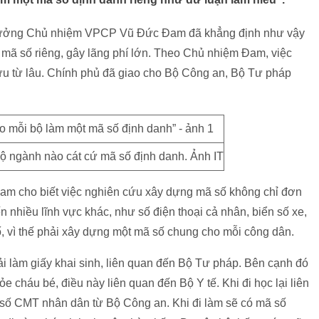
trưởng Chủ nhiệm VPCP Vũ Đức Đam đã khẳng định như vậy
 mã số riêng, gây lãng phí lớn. Theo Chủ nhiệm Đam, việc
u từ lâu. Chính phủ đã giao cho Bộ Công an, Bộ Tư pháp
ộ ngành nào cát cứ mã số định danh. Ảnh IT
 Đam cho biết việc nghiên cứu xây dựng mã số không chỉ đơn
 nhiều lĩnh vực khác, như số điện thoại cả nhân, biển số xe,
ố, vì thế phải xây dựng một mã số chung cho mỗi công dân.
ải làm giấy khai sinh, liên quan đến Bộ Tư pháp. Bên cạnh đó
ỏe cháu bé, điều này liên quan đến Bộ Y tế. Khi đi học lại liên
 số CMT nhân dân từ Bộ Công an. Khi đi làm sẽ có mã số