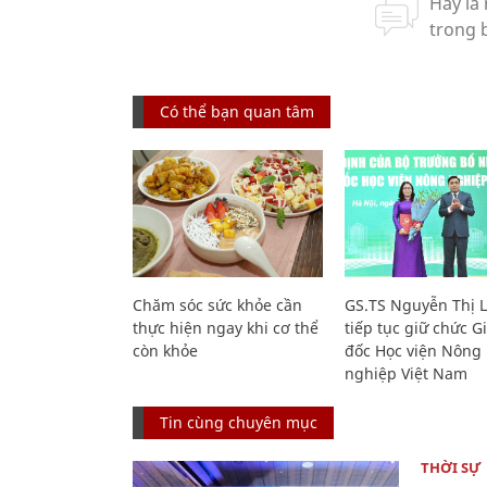
Có thể bạn quan tâm
Chăm sóc sức khỏe cần
GS.TS Nguyễn Thị 
thực hiện ngay khi cơ thể
tiếp tục giữ chức 
còn khỏe
đốc Học viện Nông
nghiệp Việt Nam
Tin cùng chuyên mục
THỜI SỰ