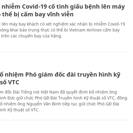
 nhiễm Covid-19 cố tình giấu bệnh lên máy
 thể bị cấm bay vĩnh viễn
i lên máy bay khách có xét nghiệm xác nhận bị nhiễm Covid-19
ông khai báo trung thực có thể bị Vietnam Airlines cấm bay
n trên các chuyến bay của hãng.
ổ nhiệm Phó giám đốc đài truyền hình kỹ
 số VTC
m đốc Đài Tiếng nói Việt Nam đã quyết định bổ nhiệm ông
nh Đức giữ chức Phó GĐ Đài Truyền hình Kỹ thuật số VTC, đồng
 bổ nhiệm ông Nguyễn Văn Bình tiếp tục giữ chức Phó GĐ Đài
ình Kỹ thuật số VTC.