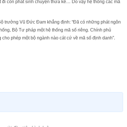
ất đi còn phát sinh chuyện thừa kế… Do vậy hệ thống các mã
, Bộ trưởng Vũ Đức Đam khẳng định: “Đã có những phát ngôn
thống, Bộ Tư pháp một hệ thống mã số riêng. Chính phủ
 cho phép một bộ ngành nào cát cứ về mã số định danh”.