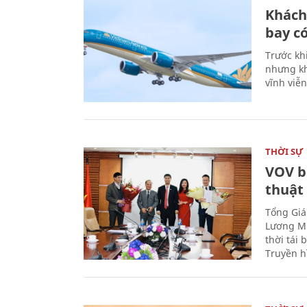
Khách
bay có
Trước kh
nhưng kh
vĩnh viễ
THỜI SỰ
VOV b
thuật
Tổng Giá
Lương Mi
thời tái
Truyền h