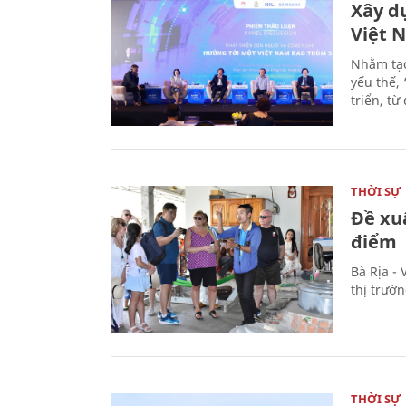
Xây d
Việt 
Nhằm tạo
yếu thế,
triển, t
THỜI SỰ
Đề xu
điểm
Bà Rịa -
thị trườ
THỜI SỰ