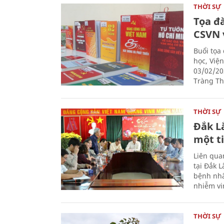
THỜI SỰ
Tọa đ
CSVN 
Buổi tọa
học, Việ
03/02/20
Tràng Thi
THỜI SỰ
Đắk L
một t
Liên qua
tại Đắk 
bệnh nhâ
nhiễm vi
THỜI SỰ