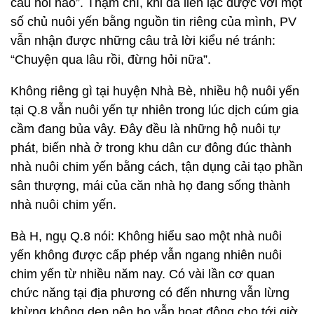
câu hỏi nào”. Thậm chí, khi đã liên lạc được với một
số chủ nuôi yến bằng nguồn tin riêng của mình, PV
vẫn nhận được những câu trả lời kiểu né tránh:
“Chuyện qua lâu rồi, đừng hỏi nữa”.
Không riêng gì tại huyện Nhà Bè, nhiều hộ nuôi yến
tại Q.8 vẫn nuôi yến tự nhiên trong lúc dịch cúm gia
cầm đang bủa vây. Đây đều là những hộ nuôi tự
phát, biến nhà ở trong khu dân cư đông đúc thành
nhà nuôi chim yến bằng cách, tận dụng cải tạo phần
sân thượng, mái của căn nhà họ đang sống thành
nhà nuôi chim yến.
Bà H, ngụ Q.8 nói: Không hiểu sao một nhà nuôi
yến không được cấp phép vẫn ngang nhiên nuôi
chim yến từ nhiều năm nay. Có vài lần cơ quan
chức năng tại địa phương có đến nhưng vẫn lừng
khừng không dẹp nên họ vẫn hoạt động cho tới giờ.