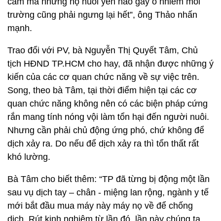
cầm mà những hộ nuôi yến nào gây ô nhiễm môi
trường cũng phải ngưng lại hết”, ông Thảo nhấn
mạnh.
Trao đổi với PV, bà Nguyễn Thị Quyết Tâm, Chủ
tịch HĐND TP.HCM cho hay, đã nhận được những ý
kiến của các cơ quan chức năng về sự việc trên.
Song, theo bà Tâm, tại thời điểm hiện tại các cơ
quan chức năng không nên có các biện pháp cứng
rắn mang tính nóng vội làm tổn hại đến người nuôi.
Nhưng cần phải chủ động ứng phó, chứ không để
dịch xảy ra. Do nếu để dịch xảy ra thì tổn thất rất
khó lường.
Bà Tâm cho biết thêm: “TP đã từng bị động một lần
sau vụ dịch tay – chân - miệng lan rộng, ngành y tế
mới bắt đầu mua máy này máy nọ về để chống
dịch. Rút kinh nghiệm từ lần đó, lần này chúng ta