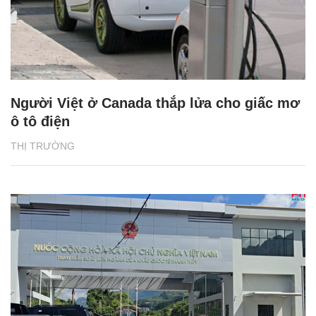
Người Việt ở Canada thắp lửa cho giấc mơ
ô tô điện
THỊ TRƯỜNG