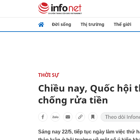
Đời sống
Thị trường
Thế giới
THỜI SỰ
Chiều nay, Quốc hội 
chống rửa tiền
Sáng nay 22/5, tiếp tục ngày làm việc thứ h
thảo luận ở hội trường về một số ý kiến k