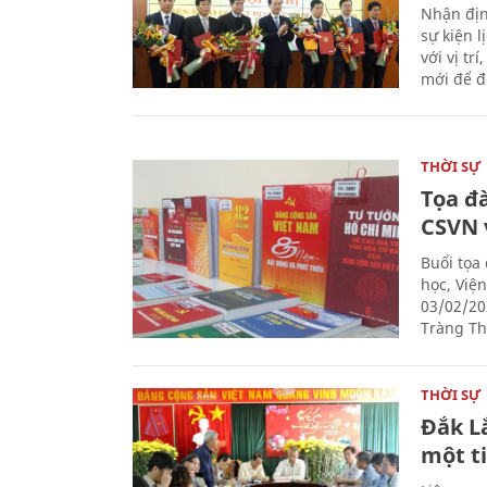
Nhận địn
sự kiện 
với vị tr
mới để đ
THỜI SỰ
Tọa đ
CSVN 
Buổi tọa
học, Việ
03/02/20
Tràng Thi
THỜI SỰ
Đắk L
một t