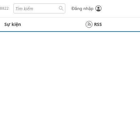
18822
Đăng nhập
Sự kiện
RSS