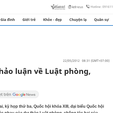
Hotline: 09161
Gia đình
Giới trẻ
Khỏe - đẹp
Chuyện lạ
Quân sự
22/05/2012 08:31 (GMT+07:00)
thảo luận về Luật phòng,
ai, kỳ họp thứ ba, Quốc hội khóa XIII, đại biểu Quốc hội
hác nhau của dự thảo Luật phòng, chống tác hại của