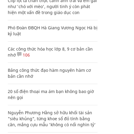
Clip lột tả chân thực cảnh anh trai và em gái
như 'chó với mèo', người tinh ý còn phát
hiện một vấn đề trong giáo dục con
Phó Đoàn ĐBQH Hà Giang Vương Ngọc Hà bị
kỷ luật
Các công thức hóa học lớp 8, 9 cơ bản cần
nhớ
106
Bảng công thức đạo hàm nguyên hàm cơ
bản cần nhớ
20 số điện thoại ma ám bạn không bao giờ
nên gọi
Nguyễn Phương Hằng sở hữu khối tài sản
"siêu khủng", từng khoe sổ đỏ tính bằng
cân, mắng cựu mẫu 'không có nổi nghìn tỷ'