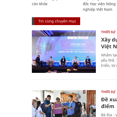
còn khỏe
đốc Học viện Nông
nghiệp Việt Nam
Tin cùng chuyên mục
THỜI SỰ
Xây d
Việt 
Nhằm tạo
yếu thế,
triển, t
THỜI SỰ
Đề xu
điểm
Bà Rịa -