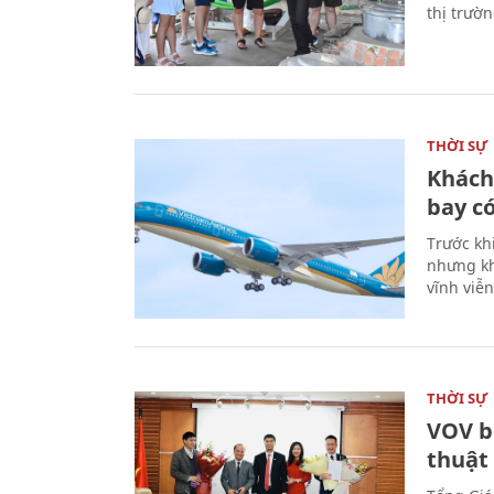
thị trườ
THỜI SỰ
Khách
bay có
Trước kh
nhưng kh
vĩnh viễ
THỜI SỰ
VOV b
thuật