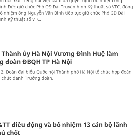
m đốc Đài Tiếng nói Việt Nam đã quyết định bổ nhiệm ông
nh Đức giữ chức Phó GĐ Đài Truyền hình Kỹ thuật số VTC, đồng
 bổ nhiệm ông Nguyễn Văn Bình tiếp tục giữ chức Phó GĐ Đài
ình Kỹ thuật số VTC.
ư Thành ủy Hà Nội Vương Đình Huệ làm
g đoàn ĐBQH TP Hà Nội
 2, Đoàn đại biểu Quốc hội Thành phố Hà Nội tổ chức họp đoàn
n chức danh Trưởng đoàn.
&TT điều động và bổ nhiệm 13 cán bộ lãnh
hủ chốt