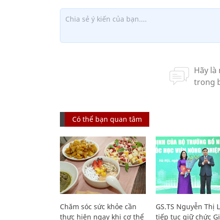
Có thể bạn quan tâm
Chăm sóc sức khỏe cần
GS.TS Nguyễn Thị 
thực hiện ngay khi cơ thể
tiếp tục giữ chức 