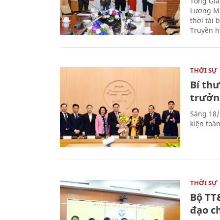
Tổng Giá
Lương Mi
thời tái
Truyền h
THỜI SỰ
Bí th
trưởn
Sáng 18/
kiện toà
THỜI SỰ
Bộ TT
đạo c