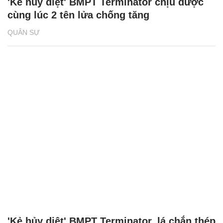
'Kẻ hủy diệt' BMPT Terminator chịu được
cùng lúc 2 tên lửa chống tăng
QUÂN SỰ
'Kẻ hủy diệt' BMPT Terminator, lá chắn thép