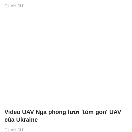
QUÂN SỰ
Video UAV Nga phóng lưới 'tóm gọn' UAV
của Ukraine
QUÂN SỰ