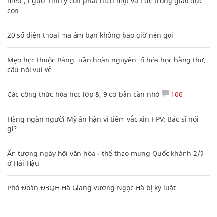
mèo', người tinh ý còn phát hiện một vấn đề trong giáo dục
con
20 số điện thoại ma ám bạn không bao giờ nên gọi
Mẹo học thuộc Bảng tuần hoàn nguyên tố hóa học bằng thơ,
câu nói vui vẻ
Các công thức hóa học lớp 8, 9 cơ bản cần nhớ
106
Hàng ngàn người Mỹ ân hận vì tiêm vắc xin HPV: Bác sĩ nói
gì?
Ấn tượng ngày hội văn hóa - thể thao mừng Quốc khánh 2/9
ở Hải Hậu
Phó Đoàn ĐBQH Hà Giang Vương Ngọc Hà bị kỷ luật