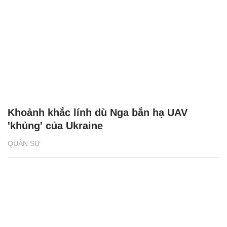
Khoảnh khắc lính dù Nga bắn hạ UAV
'khủng' của Ukraine
QUÂN SỰ