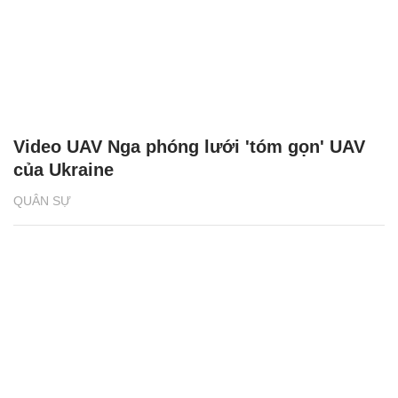
Video UAV Nga phóng lưới 'tóm gọn' UAV
của Ukraine
QUÂN SỰ