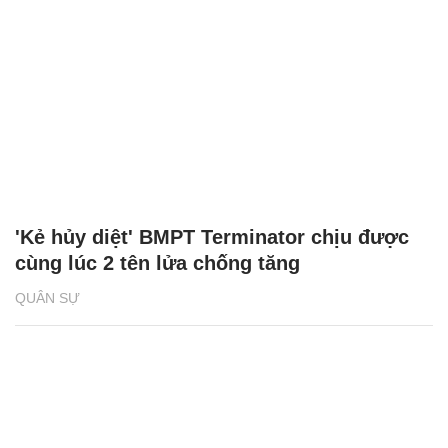
'Kẻ hủy diệt' BMPT Terminator chịu được
cùng lúc 2 tên lửa chống tăng
QUÂN SỰ