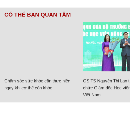
CÓ THỂ BẠN QUAN TÂM
Chăm sóc sức khỏe cần thực hiện
GS.TS Nguyễn Thị Lan ti
ngay khi cơ thể còn khỏe
chức Giám đốc Học viện
Việt Nam