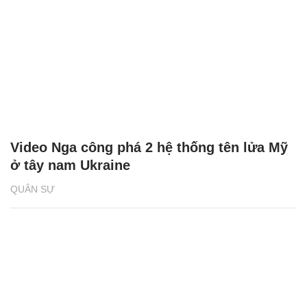
Video Nga công phá 2 hệ thống tên lửa Mỹ
ở tây nam Ukraine
QUÂN SỰ