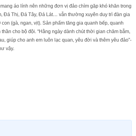
” mang áo lính nên những đơn vị đảo chìm gặp khó khăn trong
, Đá Thị, Đá Tây, Đá Lát… vẫn thường xuyên duy trì đàn gia
0 con (gà, ngan, vịt). Sản phẩm tăng gia quanh bếp, quanh
h thần cho bộ đội. “Hằng ngày dành chút thời gian chăm bẵm,
au, giúp cho anh em luôn lạc quan, yêu đời và thêm yêu đảo”-
ư vậy.