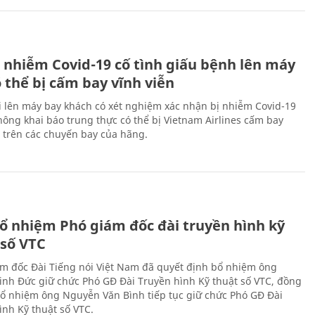
 nhiễm Covid-19 cố tình giấu bệnh lên máy
 thể bị cấm bay vĩnh viễn
i lên máy bay khách có xét nghiệm xác nhận bị nhiễm Covid-19
ông khai báo trung thực có thể bị Vietnam Airlines cấm bay
n trên các chuyến bay của hãng.
ổ nhiệm Phó giám đốc đài truyền hình kỹ
 số VTC
m đốc Đài Tiếng nói Việt Nam đã quyết định bổ nhiệm ông
nh Đức giữ chức Phó GĐ Đài Truyền hình Kỹ thuật số VTC, đồng
 bổ nhiệm ông Nguyễn Văn Bình tiếp tục giữ chức Phó GĐ Đài
ình Kỹ thuật số VTC.