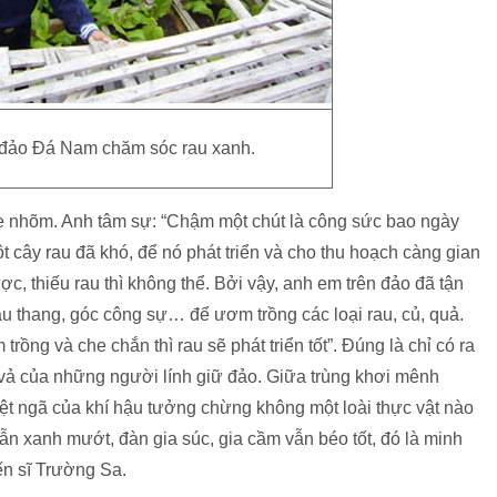
ĩ đảo Đá Nam chăm sóc rau xanh.
hẹ nhõm. Anh tâm sự: “Chậm một chút là công sức bao ngày
cây rau đã khó, để nó phát triển và cho thu hoạch càng gian
ược, thiếu rau thì không thể. Bởi vậy, anh em trên đảo đã tận
ầu thang, góc công sự… để ươm trồng các loại rau, củ, quả.
trồng và che chắn thì rau sẽ phát triển tốt”. Đúng là chỉ có ra
 vả của những người lính giữ đảo. Giữa trùng khơi mênh
ệt ngã của khí hậu tưởng chừng không một loài thực vật nào
ẫn xanh mướt, đàn gia súc, gia cầm vẫn béo tốt, đó là minh
ến sĩ Trường Sa.