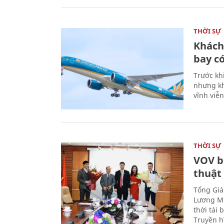
THỜI SỰ
Khách
bay có
Trước kh
nhưng kh
vĩnh viễ
THỜI SỰ
VOV b
thuật
Tổng Giá
Lương Mi
thời tái
Truyền h