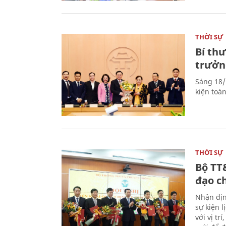
THỜI SỰ
Bí th
trưởn
Sáng 18/
kiện toà
THỜI SỰ
Bộ TT
đạo c
Nhận địn
sự kiện 
với vị tr