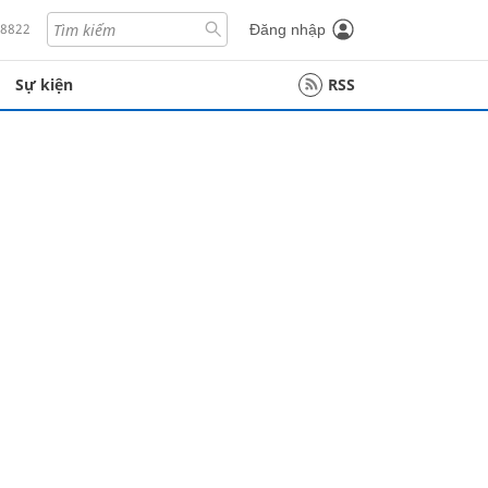
18822
Đăng nhập
Sự kiện
RSS