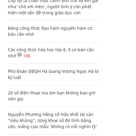
Clip lột tả chân thực cảnh anh trai và em gái
như 'chó với mèo', người tinh ý còn phát
hiện một vấn đề trong giáo dục con
Bảng công thức đạo hàm nguyên hàm cơ
bản cần nhớ
Các công thức hóa học lớp 8, 9 cơ bản cần
nhớ
106
Phó Đoàn ĐBQH Hà Giang Vương Ngọc Hà bị
kỷ luật
20 số điện thoại ma ám bạn không bao giờ
nên gọi
Nguyễn Phương Hằng sở hữu khối tài sản
"siêu khủng", từng khoe sổ đỏ tính bằng
cân, mắng cựu mẫu 'không có nổi nghìn tỷ'