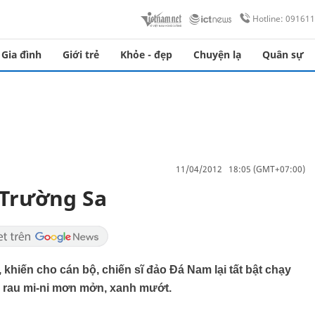
Hotline: 09161
Gia đình
Giới trẻ
Khỏe - đẹp
Chuyện lạ
Quân sự
11/04/2012 18:05 (GMT+07:00)
 Trường Sa
 khiến cho cán bộ, chiến sĩ đảo Đá Nam lại tất bật chạy
 rau mi-ni mơn mởn, xanh mướt.