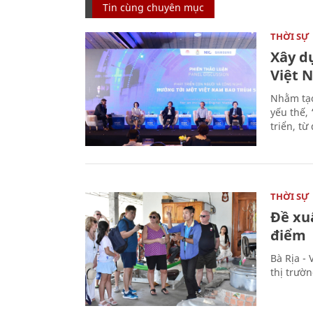
Tin cùng chuyên mục
THỜI SỰ
Xây d
Việt 
Nhằm tạo
yếu thế,
triển, t
THỜI SỰ
Đề xu
điểm
Bà Rịa -
thị trườ