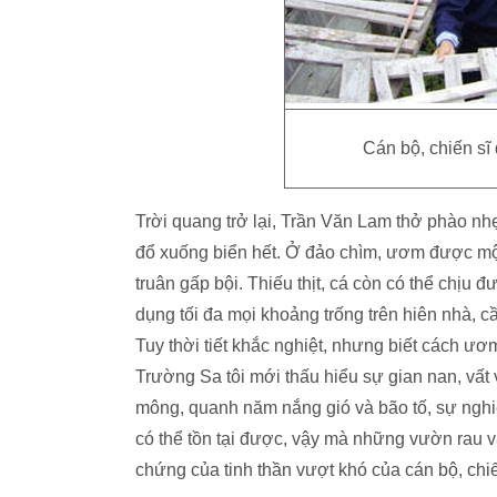
Cán bộ, chiến s
Trời quang trở lại, Trần Văn Lam thở phào n
đổ xuống biển hết. Ở đảo chìm, ươm được một 
truân gấp bội. Thiếu thịt, cá còn có thể chịu đ
dụng tối đa mọi khoảng trống trên hiên nhà, c
Tuy thời tiết khắc nghiệt, nhưng biết cách ươm 
Trường Sa tôi mới thấu hiểu sự gian nan, vất
mông, quanh năm nắng gió và bão tố, sự nghi
có thể tồn tại được, vậy mà những vườn rau v
chứng của tinh thần vượt khó của cán bộ, chi