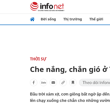
Đời sống
Thị trường
Thế giới
THỜI SỰ
Che nắng, chắn gió ở
Bầu trời xám xịt, cơn giông bất ngờ ập đến,
lên chạy xuống che chắn cho những vườn