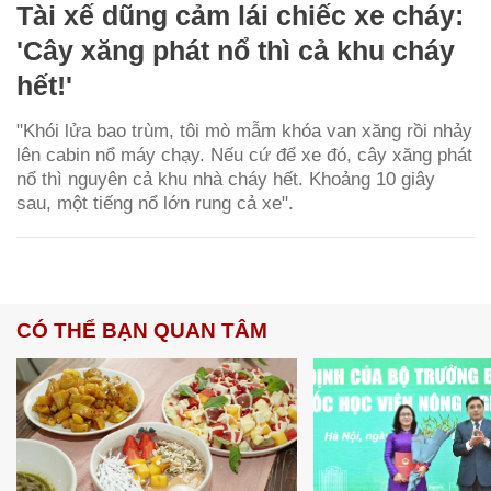
Tài xế dũng cảm lái chiếc xe cháy:
'Cây xăng phát nổ thì cả khu cháy
hết!'
"Khói lửa bao trùm, tôi mò mẫm khóa van xăng rồi nhảy
lên cabin nổ máy chạy. Nếu cứ để xe đó, cây xăng phát
nổ thì nguyên cả khu nhà cháy hết. Khoảng 10 giây
sau, một tiếng nổ lớn rung cả xe".
CÓ THỂ BẠN QUAN TÂM