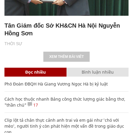
Tân Giám đốc Sở KH&CN Hà Nội Nguyễn
Hồng Sơn
THỜI SỰ
XEM THÊM BÀI VIẾT
Đọc nhiều
Bình luận nhiều
Phó Đoàn ĐBQH Hà Giang Vương Ngọc Hà bị kỷ luật
Cách học thuộc nhanh Bảng công thức lượng giác bằng thơ,
"thần chú"
17
Clip lột tả chân thực cảnh anh trai và em gái như 'chó với
mèo', người tinh ý còn phát hiện một vấn đề trong giáo dục
con