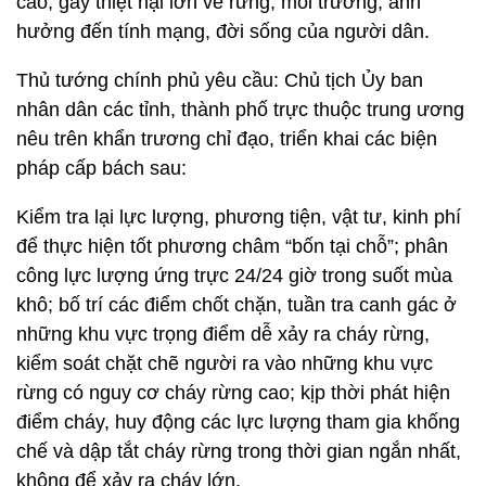
cao, gây thiệt hại lớn về rừng, môi trường, ảnh
hưởng đến tính mạng, đời sống của người dân.
Thủ tướng chính phủ yêu cầu: Chủ tịch Ủy ban
nhân dân các tỉnh, thành phố trực thuộc trung ương
nêu trên khẩn trương chỉ đạo, triển khai các biện
pháp cấp bách sau:
Kiểm tra lại lực lượng, phương tiện, vật tư, kinh phí
để thực hiện tốt phương châm “bốn tại chỗ”; phân
công lực lượng ứng trực 24/24 giờ trong suốt mùa
khô; bố trí các điểm chốt chặn, tuần tra canh gác ở
những khu vực trọng điểm dễ xảy ra cháy rừng,
kiểm soát chặt chẽ người ra vào những khu vực
rừng có nguy cơ cháy rừng cao; kịp thời phát hiện
điểm cháy, huy động các lực lượng tham gia khống
chế và dập tắt cháy rừng trong thời gian ngắn nhất,
không để xảy ra cháy lớn.