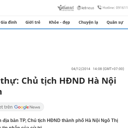
Hotline: 09161
Gia đình
Giới trẻ
Khỏe - đẹp
Chuyện lạ
Quân sự
04/12/2014 14:08 (GMT+07:00)
t thự: Chủ tịch HĐND Hà Nội
n
rên địa bàn TP, Chủ tịch HĐND thành phố Hà Nội Ngô Thị
tin nhắn của cử tri.