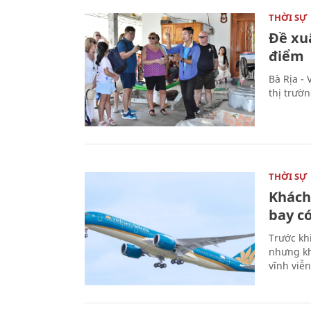
THỜI SỰ
Đề xu
điểm
Bà Rịa -
thị trườ
THỜI SỰ
Khách
bay có
Trước kh
nhưng kh
vĩnh viễ