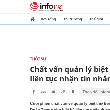
Đời sống
Thị trường
Thế giới
THỜI SỰ
Chất vấn quản lý biệ
liên tục nhận tin nhắ
Cuối phiên chất vấn về quản lý biệt thự t
Doãn Thanh cho biết bà liên tục nhận được 