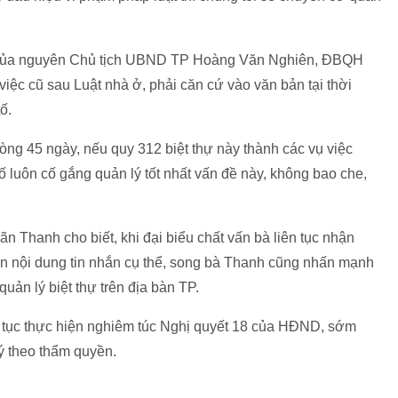
p của nguyên Chủ tịch UBND TP Hoàng Văn Nghiên, ĐBQH
iệc cũ sau Luật nhà ở, phải căn cứ vào văn bản tại thời
ố.
òng 45 ngày, nếu quy 312 biệt thự này thành các vụ việc
hố luôn cố gắng quản lý tốt nhất vấn đề này, không bao che,
Thanh cho biết, khi đại biểu chất vấn bà liên tục nhận
ến nội dung tin nhắn cụ thể, song bà Thanh cũng nhấn mạnh
quản lý biệt thự trên địa bàn TP.
tục thực hiện nghiêm túc Nghị quyết 18 của HĐND, sớm
lý theo thẩm quyền.