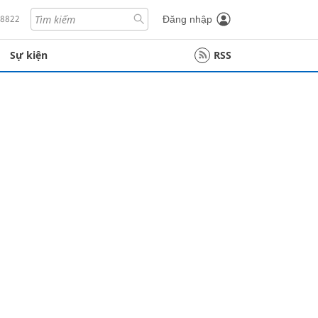
18822
Đăng nhập
Sự kiện
RSS