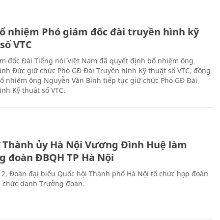
ổ nhiệm Phó giám đốc đài truyền hình kỹ
 số VTC
m đốc Đài Tiếng nói Việt Nam đã quyết định bổ nhiệm ông
nh Đức giữ chức Phó GĐ Đài Truyền hình Kỹ thuật số VTC, đồng
 bổ nhiệm ông Nguyễn Văn Bình tiếp tục giữ chức Phó GĐ Đài
ình Kỹ thuật số VTC.
ư Thành ủy Hà Nội Vương Đình Huệ làm
g đoàn ĐBQH TP Hà Nội
 2, Đoàn đại biểu Quốc hội Thành phố Hà Nội tổ chức họp đoàn
n chức danh Trưởng đoàn.