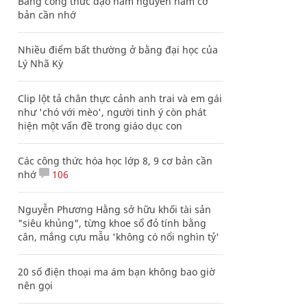
Bảng công thức đạo hàm nguyên hàm cơ
bản cần nhớ
Nhiều điểm bất thường ở bằng đại học của
Lý Nhã Kỳ
Clip lột tả chân thực cảnh anh trai và em gái
như 'chó với mèo', người tinh ý còn phát
hiện một vấn đề trong giáo dục con
Các công thức hóa học lớp 8, 9 cơ bản cần
nhớ
106
Nguyễn Phương Hằng sở hữu khối tài sản
"siêu khủng", từng khoe sổ đỏ tính bằng
cân, mắng cựu mẫu 'không có nổi nghìn tỷ'
20 số điện thoại ma ám bạn không bao giờ
nên gọi