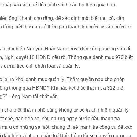
 pháp và các chế độ chính sách cán bộ theo quy định.
hiên ông Khanh cho rằng, để xác định một biệt thự cổ, cần
cận từng biệt thự cần có thời gian thanh tra, mời tư vấn, mời cơ
 vấn, đại biểu Nguyễn Hoài Nam “truy” đến cùng những vấn đề
m, Nghị quyết 18 HĐND nêu rõ: Thông qua danh mục 970 biệt
 dựng tiêu chí, phân loại và quản lý.
 đó lại ra khỏi danh mục quản lý. Thẩm quyền nào cho phép
ông thông qua HĐND? Khi nào kết thúc thanh tra 312 biệt
ng?” – ông Nam tái chất vấn.
ho biết, thành phố cũng không từ bỏ trách nhiệm quản lý,
chặt chẽ, dẫn đến sai sót, nhưng ngay bước đầu thanh tra
m mưu có những sai sót, chúng tôi sẽ thanh tra công vụ để xác
ó dấu hiệu vi phạm pháp luật thì chúng tôi sẽ chuyển cơ quan