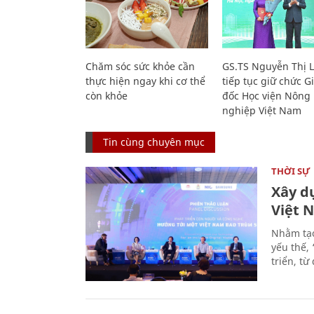
Chăm sóc sức khỏe cần
GS.TS Nguyễn Thị 
thực hiện ngay khi cơ thể
tiếp tục giữ chức 
còn khỏe
đốc Học viện Nông
nghiệp Việt Nam
Tin cùng chuyên mục
THỜI SỰ
Xây d
Việt 
Nhằm tạo
yếu thế,
triển, t