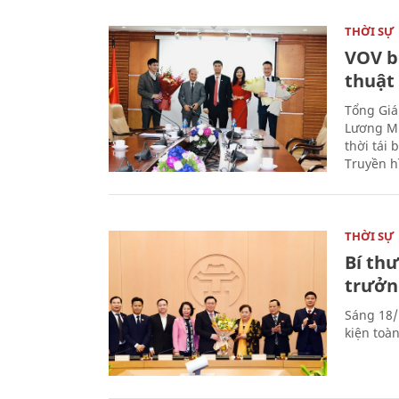
THỜI SỰ
VOV b
thuật
Tổng Giá
Lương Mi
thời tái
Truyền h
THỜI SỰ
Bí th
trưởn
Sáng 18/
kiện toà