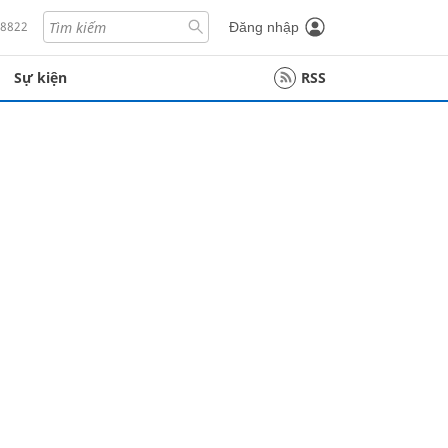
18822
Đăng nhập
Sự kiện
RSS