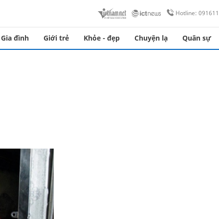
Hotline: 09161
Gia đình
Giới trẻ
Khỏe - đẹp
Chuyện lạ
Quân sự