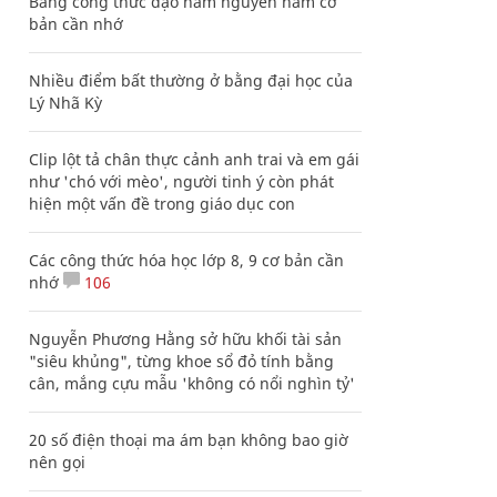
Bảng công thức đạo hàm nguyên hàm cơ
bản cần nhớ
Nhiều điểm bất thường ở bằng đại học của
Lý Nhã Kỳ
Clip lột tả chân thực cảnh anh trai và em gái
như 'chó với mèo', người tinh ý còn phát
hiện một vấn đề trong giáo dục con
Các công thức hóa học lớp 8, 9 cơ bản cần
nhớ
106
Nguyễn Phương Hằng sở hữu khối tài sản
"siêu khủng", từng khoe sổ đỏ tính bằng
cân, mắng cựu mẫu 'không có nổi nghìn tỷ'
20 số điện thoại ma ám bạn không bao giờ
nên gọi