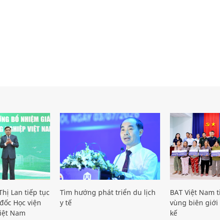
hị Lan tiếp tục
Tìm hướng phát triển du lịch
BAT Việt Nam t
đốc Học viện
y tế
vùng biên giới 
iệt Nam
kế