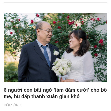
6 người con bất ngờ 'làm đám cưới' cho bố
mẹ, bù đắp thanh xuân gian khó
ĐỜI SỐNG