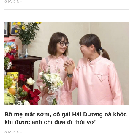
GIA ĐÌNH
Bố mẹ mất sớm, cô gái Hải Dương oà khóc
khi được anh chị đưa đi ‘hỏi vợ’
GIA ĐÌNH