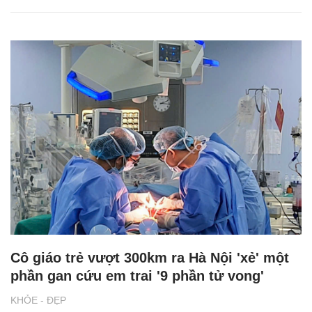
Cô giáo trẻ vượt 300km ra Hà Nội 'xẻ' một
phần gan cứu em trai '9 phần tử vong'
KHỎE - ĐẸP