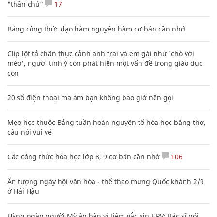
"thần chú"
17
Bảng công thức đạo hàm nguyên hàm cơ bản cần nhớ
Clip lột tả chân thực cảnh anh trai và em gái như 'chó với
mèo', người tinh ý còn phát hiện một vấn đề trong giáo dục
con
20 số điện thoại ma ám bạn không bao giờ nên gọi
Mẹo học thuộc Bảng tuần hoàn nguyên tố hóa học bằng thơ,
câu nói vui vẻ
Các công thức hóa học lớp 8, 9 cơ bản cần nhớ
106
Ấn tượng ngày hội văn hóa - thể thao mừng Quốc khánh 2/9
ở Hải Hậu
Hàng ngàn người Mỹ ân hận vì tiêm vắc xin HPV: Bác sĩ nói